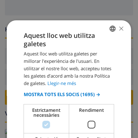
×
Hores d’arribada i sortida
Aquest lloc web utilitza
galetes
CATALAN
Aquest lloc web utilitza galetes per
DUTCH
Arribada:
Des de 16:00 abans 20:00
millorar l'experiència de l'usuari. En
FRENCH
utilitzar el nostre lloc web, accepteu totes
les galetes d’acord amb la nostra Política
SPANISH
Sortida:
Abans: 10:00
de galetes.
Llegir-ne més
GERMAN
MOSTRA TOTS ELS SOCIS
(1695) →
RESERVA AQUESTA VILLA ›
CATALAN
ITALIAN
Estrictament
Rendiment
Voltants
necessàries
DANISH
NORWEGIAN