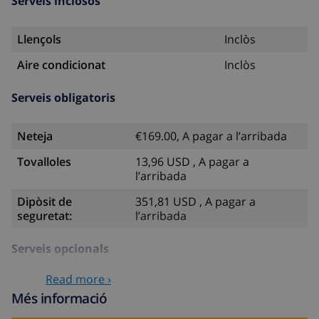
Serveis inclosos
Llençols
Inclòs
Aire condicionat
Inclòs
Serveis obligatoris
Neteja
€169.00, A pagar a l’arribada
Tovalloles
13,96 USD , A pagar a
l’arribada
Dipòsit de
351,81 USD , A pagar a
seguretat:
l’arribada
Serveis opcionals
Read more ›
Llit infantil
35,18 USD
Més informació
Cadira alta
35,18 USD