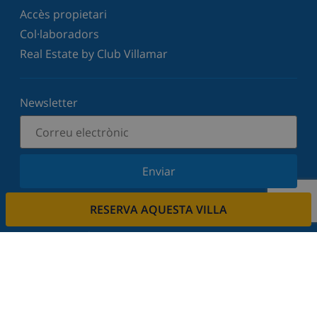
Accès propietari
Col·laboradors
Real Estate by Club Villamar
Newsletter
Enviar
Subscriu-vos al nostre butlletí i estigues informat
RESERVA AQUESTA VILLA
de les últimes novetats i ofertes. Respectem la
vostra privadesa.