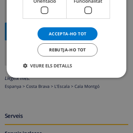
Orientació
Funcionalitat
MOSTRAR
ACCEPTA-HO TOT
MAPA
REBUTJA-HO TOT
VEURE ELS DETALLS
Llegeix més:
Espanya >
Costa Brava >
L'Escala
>
Cala Montgó
Serveis