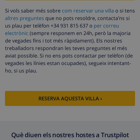
Animals de
11,73 USD per dia
Si vols saber més sobre
com reservar una villa
o si tens
companyia
altres preguntes
que no pots resoldre, contacta’ns si
us plau per telèfon +34 931 815 637 o
per correu
Arribada amb retard
58,64 USD , A pagar a
l’arribada
electrònic
(sempre responem en 24h, però la majoria
de vegades fins i tot més ràpidament). Els nostres
Fons de cancel·lació :
4.80% De la quantitat total
treballadors respondran les teves preguntes el més
aviat possible. Si no ens pots contactar per telèfon (de
vegades les línies estan ocupades), segueix intentant-
ho, si us plau.
RESERVA AQUESTA VILLA ›
Què diuen els nostres hostes a Trustpilot