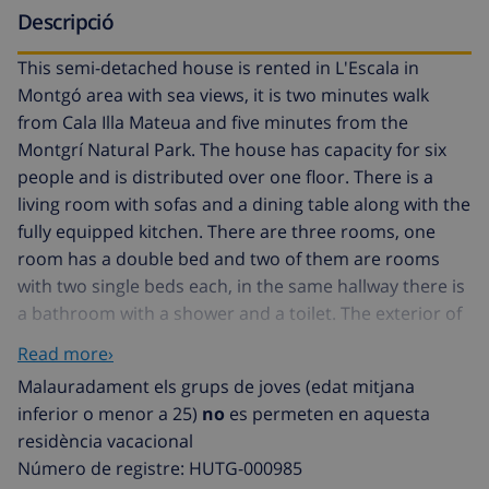
Descripció
This semi-detached house is rented in L'Escala in
Montgó area with sea views, it is two minutes walk
from Cala Illa Mateua and five minutes from the
Montgrí Natural Park. The house has capacity for six
people and is distributed over one floor. There is a
living room with sofas and a dining table along with the
fully equipped kitchen. There are three rooms, one
room has a double bed and two of them are rooms
with two single beds each, in the same hallway there is
a bathroom with a shower and a toilet. The exterior of
the house invites you to spend a very quiet family
Read more›
holiday, the private pool with sea views and equipped
Malauradament els grups de joves (edat mitjana
with sun loungers and parasol, a large covered terrace
inferior o menor a 25)
no
es permeten en aquesta
with a table and a built-in barbecue. There is private
residència vacacional
outdoor parking for 1 car. It only has air conditioning
Número de registre: HUTG-000985
in the dining room. In total the house can sleep 6