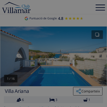
4.8
★★★★★
★★★★★
Puntuació de Google
1
/
16
Villa Ariana
Comparteix
6
3
1