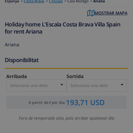
Espanya
>
Costa Brava
>
L'Escala
>
Cala Montgó >
Ariana
MOSTRAR MAPA
Holiday home L'Escala Costa Brava Villa Spain
for rent Ariana
Ariana
Disponibilitat
Arribada
Sortida
Selecciona una data
Selecciona una data
193,71 USD
A partir de
/
per dia
:
Fora de temporada alta, pots arribar qualsevol dia