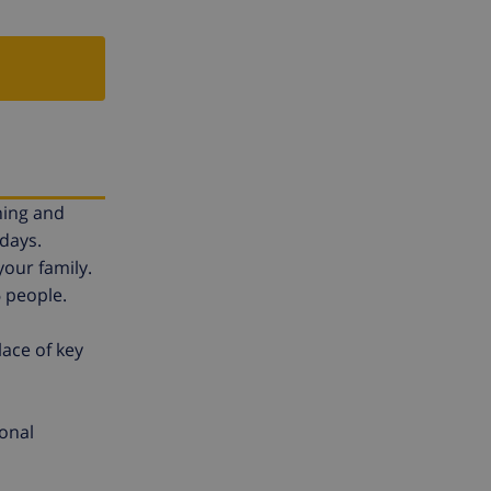
hing and
idays.
your family.
 people.
ace of key
onal