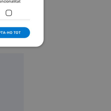
uncionalitat
GERMAN
CATALAN
ITALIAN
DANISH
PTA-HO TOT
NORWEGIAN