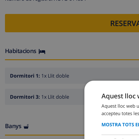
RESERVA
Habitacions
Dormitori 1:
1x Llit doble
Aquest lloc 
Dormitori 3:
1x Llit doble
Aquest lloc web ut
accepteu totes les
MOSTRA TOTS EL
Banys