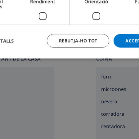
nt
Rendiment
Orientació
F
s
ETALLS
REBUTJA-HO TOT
ACCE
TANT DE LA CASA
CUINA
forn
microones
nevera
torradora
rentadora