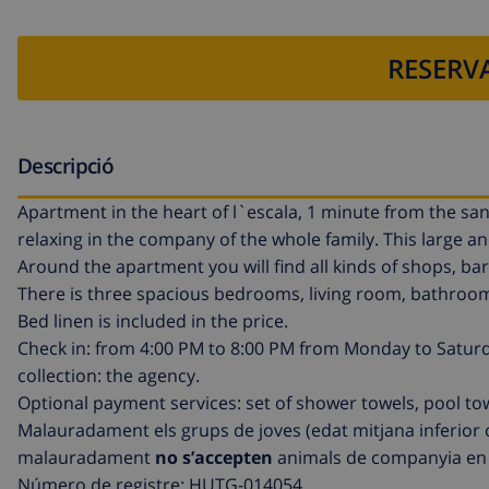
RESERVA
Descripció
Apartment in the heart of l`escala, 1 minute from the san
relaxing in the company of the whole family. This large a
Around the apartment you will find all kinds of shops, bar
There is three spacious bedrooms, living room, bathroom
Bed linen is included in the price.
Check in: from 4:00 PM to 8:00 PM from Monday to Saturda
collection: the agency.
Optional payment services: set of shower towels, pool towel
Malauradament els grups de joves (edat mitjana inferior
malauradament
no s’accepten
animals de companyia en 
Número de registre: HUTG-014054