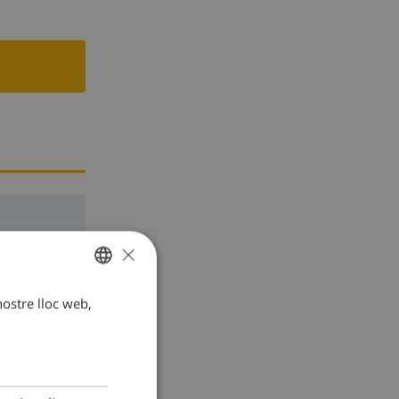
×
 nostre lloc web,
CATALAN
DUTCH
FRENCH
SPANISH