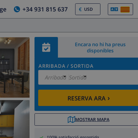
tge
+34 931 815 637
€
Encara no hi ha preus
disponibles
ARRIBADA
/
SORTIDA
Arribada
Sortida
›
RESERVA ARA
MOSTRAR MAPA
100% satisfacció garantida