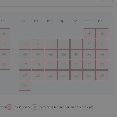
DG.
DL.
DT.
DC.
DJ.
DV.
DS.
DG.
5
1
2
12
3
4
5
6
7
8
9
19
10
11
12
13
14
15
16
26
17
18
19
20
21
22
23
24
25
26
27
28
29
30
31
rtida
No disponible
No és possible arribar en aquesta data