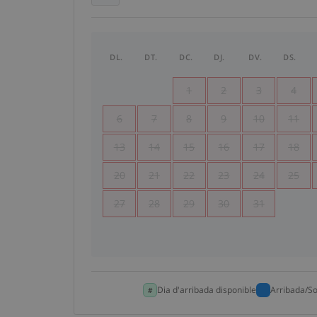
DL.
DT.
DC.
DJ.
DV.
DS.
1
2
3
4
6
7
8
9
10
11
13
14
15
16
17
18
20
21
22
23
24
25
27
28
29
30
31
Dia d'arribada disponible
Arribada/So