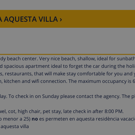
 AQUESTA VILLA ›
dy beach center. Very nice beach, shallow, ideal for sunbat
nd spacious apartment ideal to forget the car during the hol
s, restaurants, that will make stay comfortable for you and 
, kitchen and wifi connection. The maximum occupancy is 6
y. To check in on Sunday please contact the agency. The pl
, cot, high chair, pet stay, late check in after 8:00 PM.
 o menor a 25)
no
es permeten en aquesta residència vacaci
aquesta villa