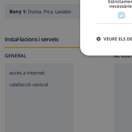
Estrictame
necessàrie
Bany 1:
Dutxa, Pica, Lavabo
Instal·lacions i serveis
VEURE ELS D
GENERAL
AL VOL
accés a internet
calefacció central