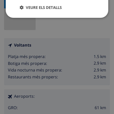
MAPA
VEURE ELS DETALLS
Voltants
1.5 km
Platja més propera:
2.9 km
Botiga més propera:
2.9 km
Vida nocturna més propera:
2.9 km
Restaurants més propers:
Aeroports:
61 km
GRO: