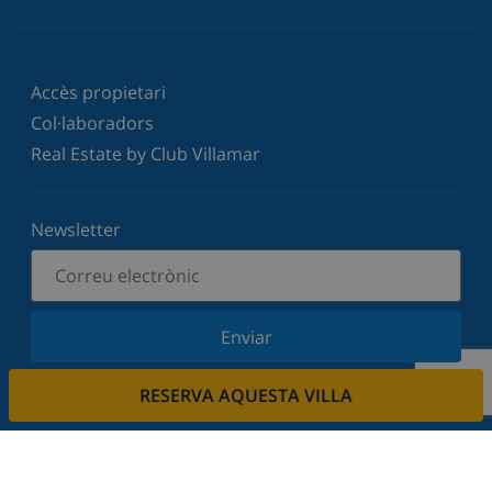
Accès propietari
Col·laboradors
Real Estate by Club Villamar
Newsletter
Enviar
Subscriu-vos al nostre butlletí i estigues informat
RESERVA AQUESTA VILLA
de les últimes novetats i ofertes. Respectem la
vostra privadesa.