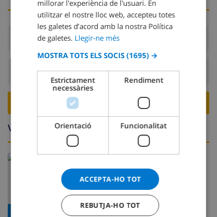
millorar l'experiència de l'usuari. En
FRENCH
utilitzar el nostre lloc web, accepteu totes
les galetes d’acord amb la nostra Política
SPANISH
Arribada:
Des de 16:00 abans 19:00
de galetes.
Llegir-ne més
GERMAN
MOSTRA TOTS ELS SOCIS
(1695) →
CATALAN
Sortida:
Abans: 10:00
ITALIAN
Estrictament
Rendiment
necessàries
DANISH
RESERVA AQUESTA VILLA ›
NORWEGIAN
Orientació
Funcionalitat
Voltants
Llegeix més:
Espanya >
Costa Brava >
L'Escala
ACCEPTA-HO TOT
REBUTJA-HO TOT
MOSTRAR