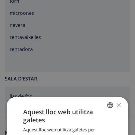
forn
microones
nevera
rentavaixelles
rentadora
SALA D’ESTAR
llar de foc
×
Aquest lloc web utilitza
galetes
CATALAN
Aquest lloc web utilitza galetes per
Hores d’arribada i sortida
DUTCH