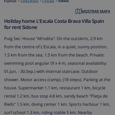
Espanya
>
Costa Brava
>
L'Escala
>
Sidone
MOSTRAR MAPA
Holiday home L'Escala Costa Brava Villa Spain
for rent Sidone
Puig Sec: House "Afrodita". On the outskirts, 2.9 km
from the centre of L'Escala, in a quiet, sunny position,
1.5 km from the sea, 1.5 km from the beach. Private:
swimming pool angular (9 x 4 m, seasonal availability:
01.Jun. - 30.Sep.) with internal staircase. Outdoor
shower. Motor access (ramp). (18 steps). Parking at the
house. Supermarket 1.1 km, restaurant 1 km, bicycle
rental 1.2 km, bus stop 4.8 km, sandy beach "Platja de
Riells" 1.5 km, diving center 1 km. Sports harbour 1 km,
surf school 1.3 km, riding stable 5 km. Nearby