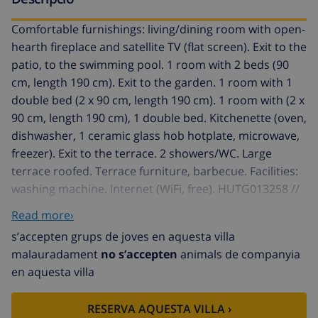
Comfortable furnishings: living/dining room with open-
hearth fireplace and satellite TV (flat screen). Exit to the
patio, to the swimming pool. 1 room with 2 beds (90
cm, length 190 cm). Exit to the garden. 1 room with 1
double bed (2 x 90 cm, length 190 cm). 1 room with (2 x
90 cm, length 190 cm), 1 double bed. Kitchenette (oven,
dishwasher, 1 ceramic glass hob hotplate, microwave,
freezer). Exit to the terrace. 2 showers/WC. Large
terrace roofed. Terrace furniture, barbecue. Facilities:
washing machine. Internet (WiFi, free). HUTG013258 //
Reg. Nr.:
Read more›
ESFCTU00001701000005942700000000000000HUTG-
s’accepten grups de joves en aquesta villa
013258-407
malauradament
no s’accepten
animals de companyia
Puig Sec: House "Afrodita". On the outskirts, 2.9 km
en aquesta villa
from the centre of L'Escala, in a quiet, sunny position,
1.5 km from the sea, 1.5 km from the beach. Private:
RESERVA AQUESTA VILLA ›
swimming pool angular (9 x 4 m, seasonal availability: