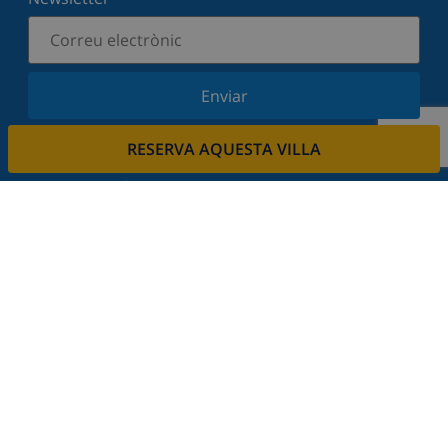
Enviar
Subscriu-vos al nostre butlletí i estigues informat
RESERVA AQUESTA VILLA
de les últimes novetats i ofertes. Respectem la
vostra privadesa.
Lloga la seva propietat.
Vols llogar la teva propietat amb nosaltres?
Llegeix més