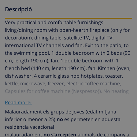
Descripció
Very practical and comfortable furnishings:
living/dining room with open-hearth fireplace (only for
decoration), dining table, satellite TV, digital TV,
international TV channels and fan. Exit to the patio, to
the swimming pool. 1 double bedroom with 2 beds (90
cm, length 190 cm), fan. 1 double bedroom with 1
french bed (140 cm, length 190 cm), fan. Kitchen (oven,
dishwasher, 4 ceramic glass hob hotplates, toaster,
kettle, microwave, freezer, electric coffee machine,
Capsules for coffee machine (Nespresso)). No heating
option. Upper floor: open interconnecting room with 1
Read more›
french bed (140 cm, length 190 cm), fan. 1 double
Malauradament els grups de joves (edat mitjana
bedroom with 1 french bed (140 cm, length 190 cm),
inferior o menor a 25)
no
es permeten en aquesta
bathroom, bath/bidet/WC and fan. Patio. Terrace
residència vacacional
furniture, barbecue, deck chairs (6). Partial view of the
malauradament
no s’accepten
animals de companyia
sea. Facilities: washing machine, iron, children's high