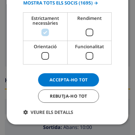
MOSTRA TOTS ELS SOCIS
(1695) →
CATALAN
microones
ITALIAN
Estrictament
Rendiment
nevera
necessàries
DANISH
rentavaixelles
NORWEGIAN
rentadora
Orientació
Funcionalitat
Hores d’arribada i sortida
ACCEPTA-HO TOT
REBUTJA-HO TOT
Arribada:
Des de 16:00 abans 19:00
VEURE ELS DETALLS
Sortida:
Abans: 10:00