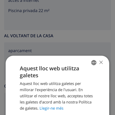
accés a internet
Piscina privada 22 m²
AL VOLTANT DE LA CASA
aparcament
×
barbacoa
Aquest lloc web utilitza
galetes
CATALAN
Aquest lloc web utilitza galetes per
DUTCH
CUINA
millorar l'experiència de l'usuari. En
FRENCH
utilitzar el nostre lloc web, accepteu totes
cuina de quatre focs
les galetes d’acord amb la nostra Política
SPANISH
de galetes.
Llegir-ne més
forn
GERMAN