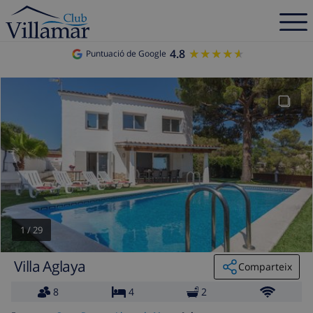
4.8
★★★★★
★★★★★
Puntuació de Google
1
/
29
Villa Aglaya
Comparteix
8
4
2