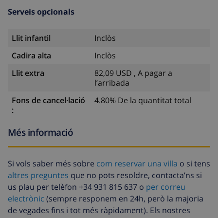
Serveis opcionals
Llit infantil
Inclòs
Cadira alta
Inclòs
Llit extra
82,09 USD , A pagar a
l’arribada
Fons de cancel·lació
4.80% De la quantitat total
:
Més informació
Si vols saber més sobre
com reservar una villa
o si tens
altres preguntes
que no pots resoldre, contacta’ns si
us plau per telèfon +34 931 815 637 o
per correu
electrònic
(sempre responem en 24h, però la majoria
de vegades fins i tot més ràpidament). Els nostres