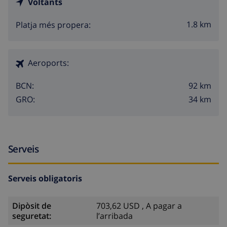
Voltants
1.8 km
Platja més propera:
Aeroports:
92 km
BCN:
34 km
GRO:
Serveis
Serveis obligatoris
Dipòsit de
703,62 USD , A pagar a
seguretat:
l’arribada