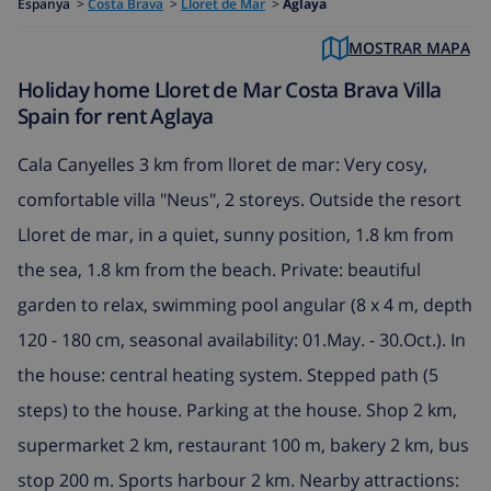
Espanya
>
Costa Brava
>
Lloret de Mar
>
Aglaya
MOSTRAR MAPA
Holiday home Lloret de Mar Costa Brava Villa
Spain for rent Aglaya
Cala Canyelles 3 km from lloret de mar: Very cosy,
comfortable villa "Neus", 2 storeys. Outside the resort
Lloret de mar, in a quiet, sunny position, 1.8 km from
the sea, 1.8 km from the beach. Private: beautiful
garden to relax, swimming pool angular (8 x 4 m, depth
120 - 180 cm, seasonal availability: 01.May. - 30.Oct.). In
the house: central heating system. Stepped path (5
steps) to the house. Parking at the house. Shop 2 km,
supermarket 2 km, restaurant 100 m, bakery 2 km, bus
stop 200 m. Sports harbour 2 km. Nearby attractions: