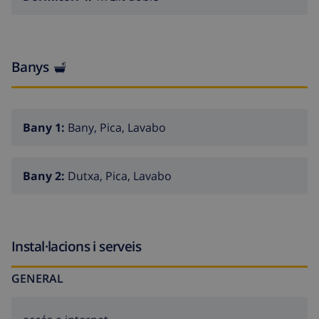
km, Girona 44 km. Please note: suitable for families.
The owner does not accept any groups. The owner
does not accept any youth groups. Neighbourhood
highly sensitive to noise. Quietness and good
Banys
behaviour expected.
Bany 1:
Bany, Pica, Lavabo
Bany 2:
Dutxa, Pica, Lavabo
Instal·lacions i serveis
GENERAL