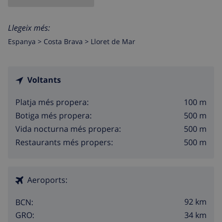
Llegeix més:
Espanya >
Costa Brava >
Lloret de Mar
Voltants
100 m
Platja més propera:
500 m
Botiga més propera:
500 m
Vida nocturna més propera:
500 m
Restaurants més propers:
Aeroports:
92 km
BCN:
34 km
GRO: