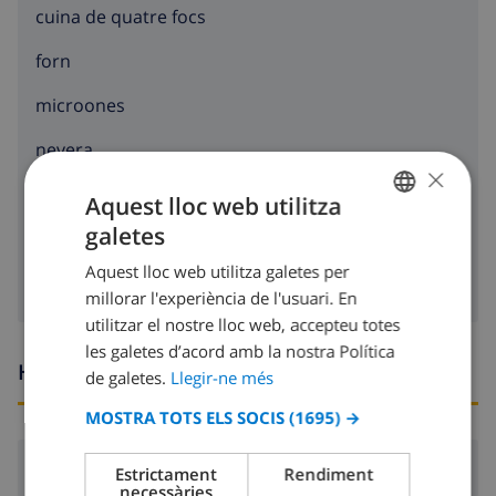
cuina de quatre focs
forn
microones
nevera
×
rentavaixelles
Aquest lloc web utilitza
galetes
rentadora
CATALAN
Aquest lloc web utilitza galetes per
DUTCH
millorar l'experiència de l'usuari. En
FRENCH
utilitzar el nostre lloc web, accepteu totes
les galetes d’acord amb la nostra Política
SPANISH
Hores d’arribada i sortida
de galetes.
Llegir-ne més
GERMAN
MOSTRA TOTS ELS SOCIS
(1695) →
CATALAN
ITALIAN
Arribada:
Des de 16:00 abans 19:00
Estrictament
Rendiment
necessàries