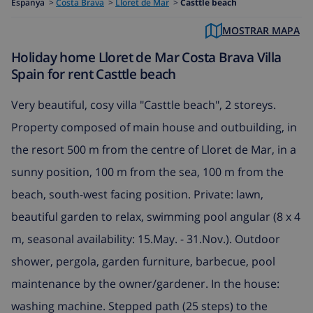
Espanya
>
Costa Brava
>
Lloret de Mar
>
Casttle beach
MOSTRAR MAPA
Holiday home Lloret de Mar Costa Brava Villa
Spain for rent Casttle beach
Very beautiful, cosy villa "Casttle beach", 2 storeys.
Property composed of main house and outbuilding, in
the resort 500 m from the centre of Lloret de Mar, in a
sunny position, 100 m from the sea, 100 m from the
beach, south-west facing position. Private: lawn,
beautiful garden to relax, swimming pool angular (8 x 4
m, seasonal availability: 15.May. - 31.Nov.). Outdoor
shower, pergola, garden furniture, barbecue, pool
maintenance by the owner/gardener. In the house:
washing machine. Stepped path (25 steps) to the