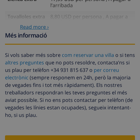
l’arribada
Tovalloles extra
8,80 USD per persona , A pagar a
l’arribada
Read more ›
Sortida tardana
113,75 USD
Més informació
Neteja extra
Basat en el consum d’energia
(52,77 USD/HOUR)
Si vols saber més sobre
com reservar una villa
o si tens
altres preguntes
que no pots resoldre, contacta’ns si
Fons de
4.80% De la quantitat total
cancel·lació :
us plau per telèfon +34 931 815 637 o
per correu
electrònic
(sempre responem en 24h, però la majoria
de vegades fins i tot més ràpidament). Els nostres
treballadors respondran les teves preguntes el més
aviat possible. Si no ens pots contactar per telèfon (de
vegades les línies estan ocupades), segueix intentant-
ho, si us plau.