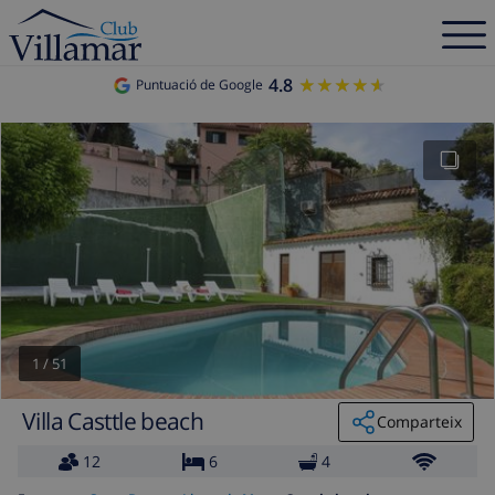
4.8
★★★★★
★★★★★
Puntuació de Google
1
/
51
Villa Casttle beach
Comparteix
12
6
4