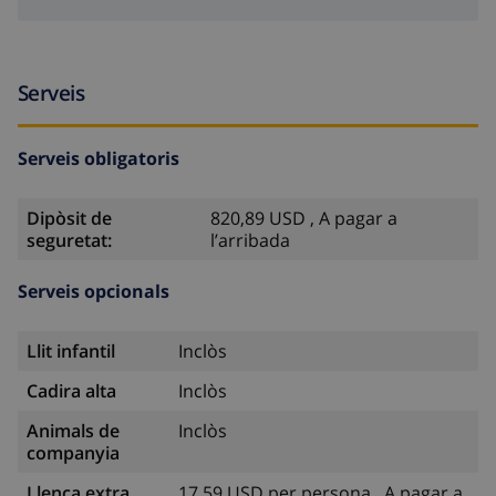
Serveis
Serveis obligatoris
Dipòsit de
820,89 USD , A pagar a
seguretat:
l’arribada
Serveis opcionals
Llit infantil
Inclòs
Cadira alta
Inclòs
Animals de
Inclòs
companyia
Llenca extra
17,59 USD per persona , A pagar a