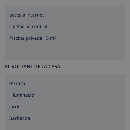
una regió turística amb molt a oferir. Atrets per
aquestes riqueses, molts artistes famosos han trobat
accés a internet
serenitat i pau en aquesta part de la costa espanyola.
T'encantarà la Costa Brava.
calefacció central
Piscina privada 15 m²
AL VOLTANT DE LA CASA
terrasa
Il·luminació
jardí
barbacoa