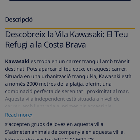
Descripció
Descobreix la Vila Kawasaki: El Teu
Refugi a la Costa Brava
Kawasaki
es troba en un carrer tranquil amb trànsit
destinat. Pots aparcar el teu cotxe en aquest carrer.
Situada en una urbanització tranquil·la, Kawasaki està
a només 2000 metres de la platja, oferint una
combinació perfecta de serenitat i proximitat al mar.
Aquesta vila independent està situada a nivell de
carrer, amb l'entrada al primer pis accessible
mitjançant unes escales curtes.
Read more›
s’accepten grups de joves en aquesta villa
Kawasaki
és una vila completament independent amb
S'admeten animals de companyia en aquesta vil·la.
una piscina privada, ideal per a famílies amb nens
Número de registre: HUTG-016612-78