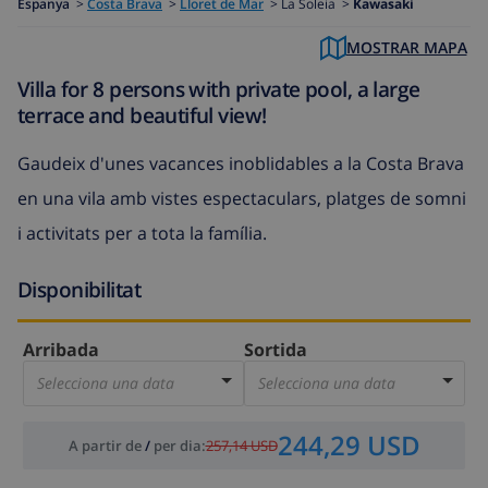
Espanya
>
Costa Brava
>
Lloret de Mar
>
La Soleia >
Kawasaki
MOSTRAR MAPA
Villa for 8 persons with private pool, a large
terrace and beautiful view!
Gaudeix d'unes vacances inoblidables a la Costa Brava
en una vila amb vistes espectaculars, platges de somni
i activitats per a tota la família.
Disponibilitat
Arribada
Sortida
Selecciona una data
Selecciona una data
244,29 USD
A partir de
/
per dia
:
257,14 USD