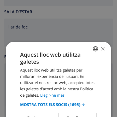
SALA D’ESTAR
llar de foc
×
Aquest lloc web utilitza
ENTRETENIMENT
galetes
CATALAN
Aquest lloc web utilitza galetes per
cd
DUTCH
millorar l'experiència de l'usuari. En
FRENCH
ràdio
utilitzar el nostre lloc web, accepteu totes
les galetes d’acord amb la nostra Política
SPANISH
dvd
de galetes.
Llegir-ne més
GERMAN
Tv per satèllit
MOSTRA TOTS ELS SOCIS
(1695) →
CATALAN
ITALIAN