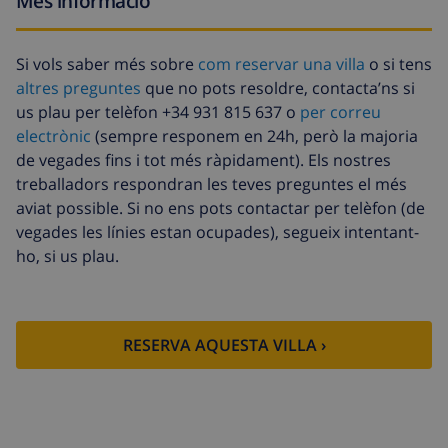
Més informació
Llit infantil
4,19 USD per dia
Internet
Inclòs per dia
Si vols saber més sobre
com reservar una villa
o si tens
altres preguntes
que no pots resoldre, contacta’ns si
Animals de
10,05 USD per dia
us plau per telèfon +34 931 815 637 o
per correu
companyia
electrònic
(sempre responem en 24h, però la majoria
Llenca extra
17,59 USD per persona , A pagar a
de vegades fins i tot més ràpidament). Els nostres
l’arribada
treballadors respondran les teves preguntes el més
Tovalloles extra
8,80 USD per persona , A pagar a
aviat possible. Si no ens pots contactar per telèfon (de
l’arribada
vegades les línies estan ocupades), segueix intentant-
ho, si us plau.
Sortida tardana
113,75 USD
Neteja extra
Basat en el consum d’energia
(52,77 USD/HOUR)
RESERVA AQUESTA VILLA ›
Fons de
4.80% De la quantitat total
cancel·lació :