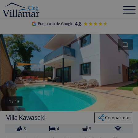
4.8
★★★★★
★★★★★
Puntuació de Google
1
/
49
Villa Kawasaki
Comparteix
8
4
3