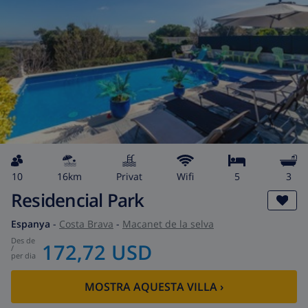
10
16km
Privat
wifi
5
3
Residencial Park
Espanya
-
Costa Brava
-
Macanet de la selva
des de
172,72 USD
/
per dia
MOSTRA AQUESTA VILLA
›