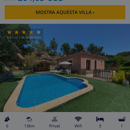
MOSTRA AQUESTA VILLA
›
9.0
/ 10 |
34
RESSENYES
6
13km
Privat
wifi
3
1