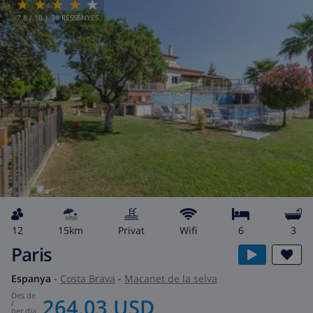
7.8
/ 10 |
94
RESSENYES
12
15km
Privat
wifi
6
3
Paris
Espanya
-
Costa Brava
-
Macanet de la selva
des de
264,03 USD
/
per dia