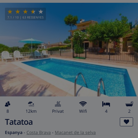
7.1
/ 10 |
63
RESSENYES
8
12km
Privat
wifi
4
2
Tatatoa
Espanya
-
Costa Brava
-
Macanet de la selva