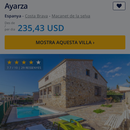
Ayarza
Espanya
-
Costa Brava
-
Macanet de la selva
des de
235,43 USD
/
per dia
MOSTRA AQUESTA VILLA
›
7.7
/ 10 |
29
RESSENYES