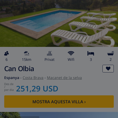
6
15km
Privat
wifi
3
2
Can Olbia
Espanya
-
Costa Brava
-
Macanet de la selva
des de
251,29 USD
/
per dia
MOSTRA AQUESTA VILLA
›