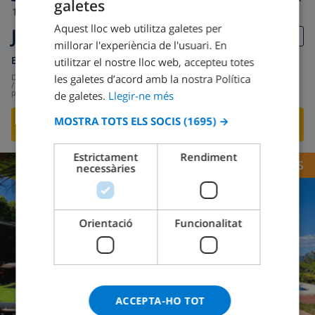
galetes
CATALAN
10
14km
Privat
wifi
5
2
Aquest lloc web utilitza galetes per
Juliana
DUTCH
millorar l'experiència de l'usuari. En
FRENCH
Espanya
-
Costa Brava
-
Macanet de la selva
utilitzar el nostre lloc web, accepteu totes
les galetes d’acord amb la nostra Política
des de
SPANISH
276,20 USD
/
per dia
de galetes.
Llegir-ne més
GERMAN
MOSTRA TOTS ELS SOCIS
(1695) →
MOSTRA AQUESTA VILLA
›
CATALAN
ITALIAN
Estrictament
Rendiment
OPORTUNITATS
necessàries
DANISH
9.2
/ 10 |
3
RESSENYES
NORWEGIAN
Orientació
Funcionalitat
ACCEPTA-HO TOT