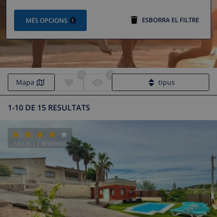
ESBORRA EL FILTRE
MÉS OPCIONS
1
0
0
Mapa
tipus
1-10 DE 15 RESULTATS
7.8
/ 10 |
2
RESSENYES