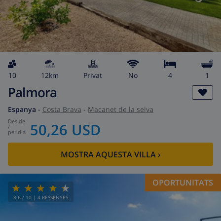
10
12km
Privat
No
4
1
Palmora
Espanya
-
Costa Brava
-
Macanet de la selva
des de
50,26 USD
/
per dia
MOSTRA AQUESTA VILLA
›
OPORTUNITATS
8.6
/ 10 |
4
RESSENYES