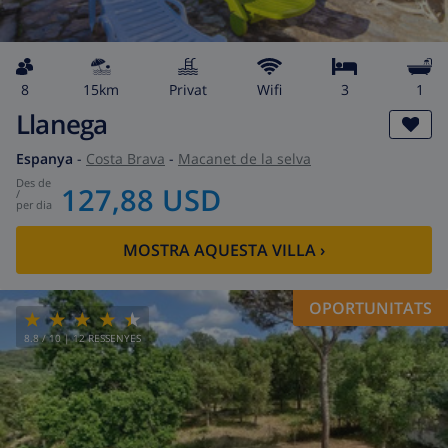
8
15km
Privat
wifi
3
1
Llanega
Espanya
-
Costa Brava
-
Macanet de la selva
des de
127,88 USD
/
per dia
MOSTRA AQUESTA VILLA
›
OPORTUNITATS
8.8
/ 10 |
12
RESSENYES