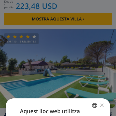
des de
223,48 USD
/
per dia
MOSTRA AQUESTA VILLA
›
8.6
/ 10 |
5
RESSENYES
×
Aquest lloc web utilitza