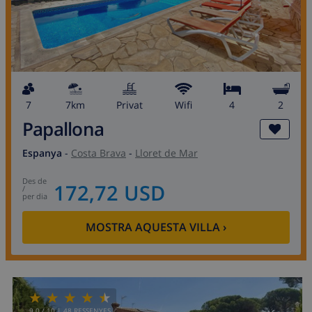
7
7km
Privat
wifi
4
2
Papallona
Espanya
-
Costa Brava
-
Lloret de Mar
des de
172,72 USD
/
per dia
MOSTRA AQUESTA VILLA
›
9.0
/ 10 |
48
RESSENYES