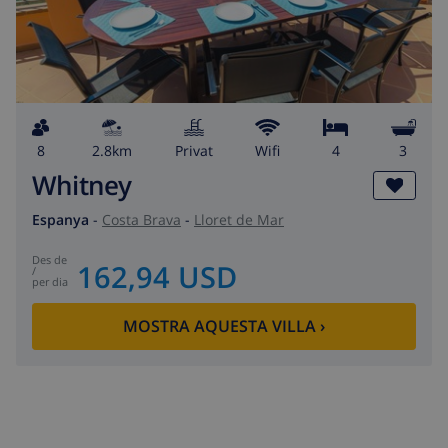
8
2.8km
Privat
wifi
4
3
Whitney
Espanya
-
Costa Brava
-
Lloret de Mar
des de
162,94 USD
/
per dia
MOSTRA AQUESTA VILLA
›