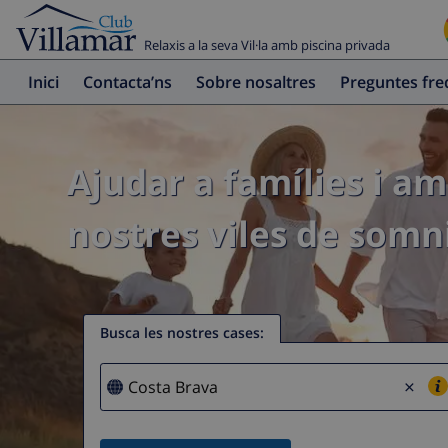
Relaxis a la seva Vil·la amb piscina privada
Inici
Contacta’ns
Sobre nosaltres
Preguntes fr
Ajudar a famílies i am
nostres viles de somni
Busca les nostres cases
:
×