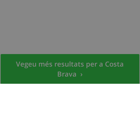
Vegeu més resultats per a Costa
Brava
›