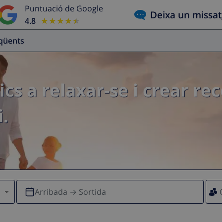
Puntuació de Google
Deixa un missa
4.8
★★★★★
★★★★★
eqüents
ics a relaxar-se i crear re
.
Arribada → Sortida