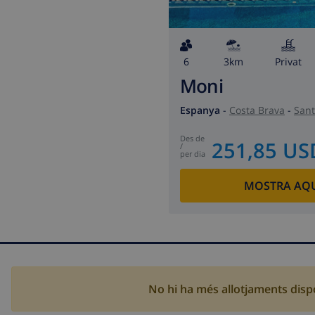
6
3km
Privat
Moni
Espanya
-
Costa Brava
-
Sant
des de
251,85 US
/
per dia
MOSTRA AQU
No hi ha més allotjaments dispo