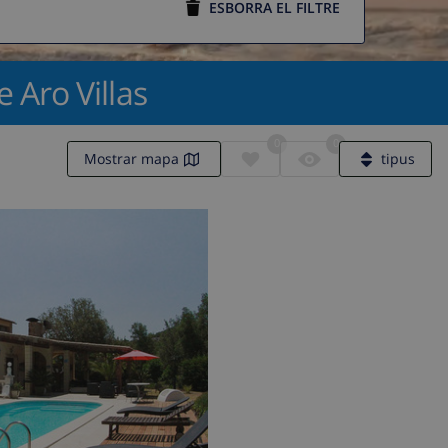
ESBORRA EL FILTRE
e Aro Villas
0
0
Mostrar mapa
tipus