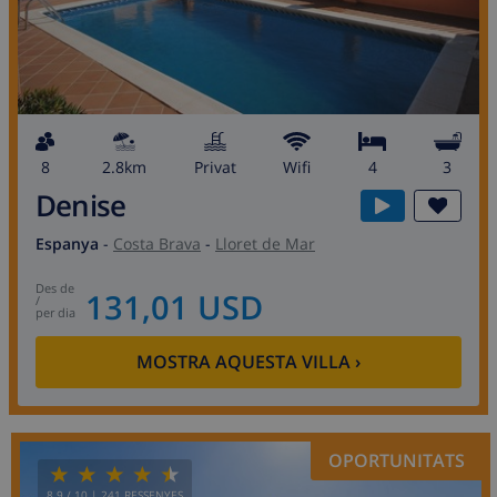
8
2.8km
Privat
wifi
4
3
Denise
Espanya
-
Costa Brava
-
Lloret de Mar
des de
131,01 USD
/
per dia
MOSTRA AQUESTA VILLA
›
OPORTUNITATS
8.9
/ 10 |
241
RESSENYES