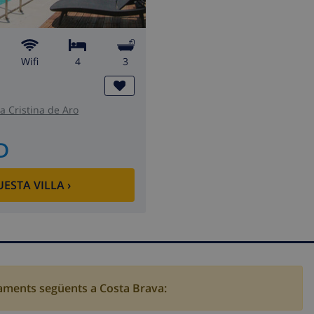
wifi
4
3
a Cristina de Aro
D
ESTA VILLA
›
tjaments següents a Costa Brava: