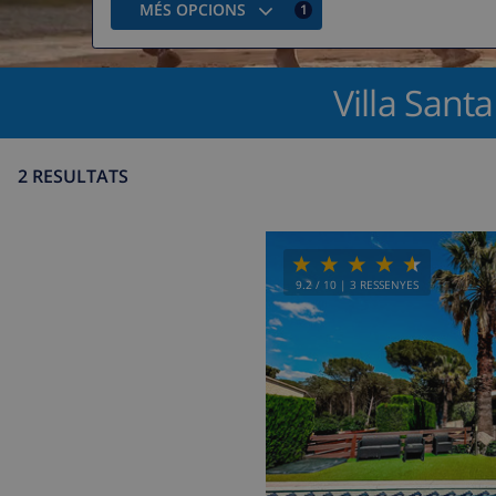
MÉS OPCIONS
1
Villa Santa
2 RESULTATS
9.2
/ 10 |
3
RESSENYES