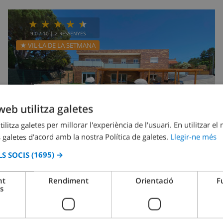
9.0
/ 10 |
2
RESSENYES
★ VIL·LA DE LA SETMANA
web utilitza galetes
ilitza galetes per millorar l'experiència de l'usuari. En utilitzar el
 galetes d’acord amb la nostra Política de galetes.
Llegir-ne més
S SOCIS
(1695) →
10
9km
Privat
wifi
5
5
nt
Rendiment
Orientació
F
Angel
s
Espanya
-
Costa Brava
-
Vidreres