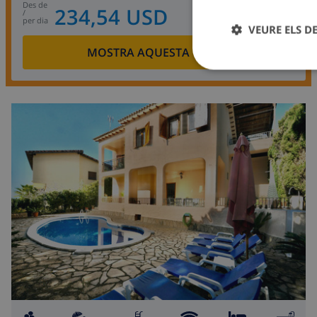
des de
234,54 USD
/
per dia
VEURE ELS D
MOSTRA AQUESTA VILLA
›