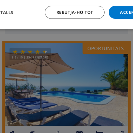
des de
373,59 USD
/
per dia
ETALLS
REBUTJA-HO TOT
ACCE
MOSTRA AQUESTA VILLA
›
OPORTUNITATS
8.9
/ 10 |
254
RESSENYES