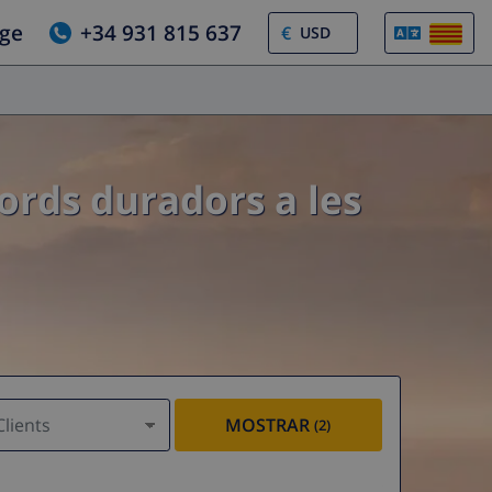
tge
+34 931 815 637
€
cords duradors a les
Clients
MOSTRAR
(2)