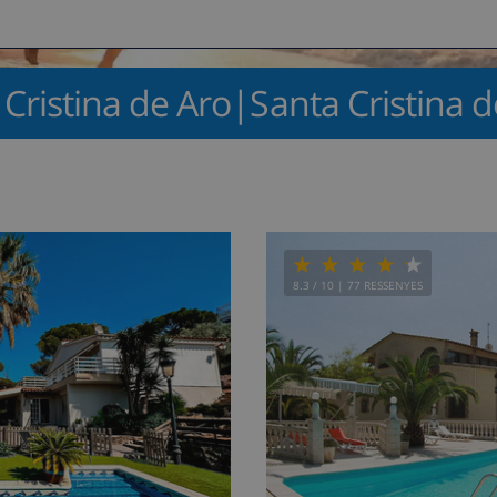
 Cristina de Aro|Santa Cristina d
8.3
/ 10 |
77
RESSENYES