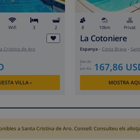
wifi
3
2
8
10km
Privat
La Cotoniere
a Cristina de Aro
Espanya
-
Costa Brava
-
Sant
des de
D
167,86 US
/
per dia
ESTA VILLA
›
MOSTRA AQU
nibles a Santa Cristina de Aro. Consell: Consulteu els allo