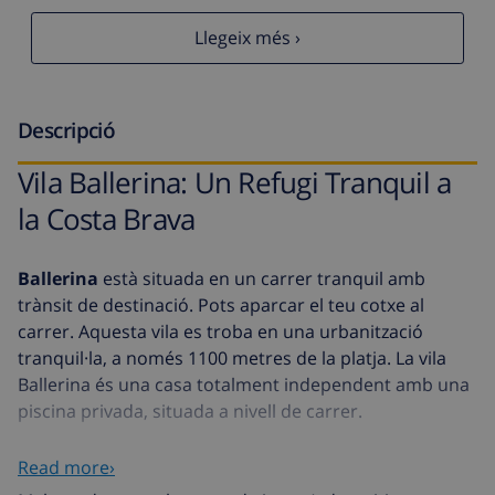
Llegeix més ›
Descripció
Vila Ballerina: Un Refugi Tranquil a
la Costa Brava
Ballerina
està situada en un carrer tranquil amb
trànsit de destinació. Pots aparcar el teu cotxe al
carrer. Aquesta vila es troba en una urbanització
tranquil·la, a només 1100 metres de la platja. La vila
Ballerina és una casa totalment independent amb una
piscina privada, situada a nivell de carrer.
Característiques de la Vila
Read more›
Entrada: Aquí trobaràs la sala d'estar i la cuina.