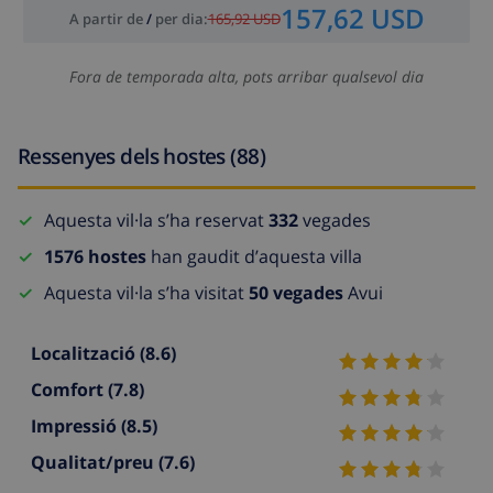
157,62 USD
A partir de
/
per dia
:
165,92 USD
Fora de temporada alta, pots arribar qualsevol dia
Ressenyes dels hostes (88)
Aquesta vil·la s’ha reservat
332
vegades
1576 hostes
han gaudit d’aquesta villa
Aquesta vil·la s’ha visitat
50 vegades
Avui
Localització
(8.6)
Comfort
(7.8)
Impressió
(8.5)
Qualitat/preu
(7.6)