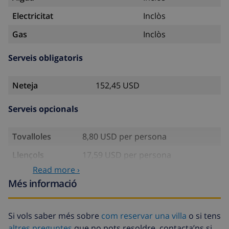
Electricitat
Inclòs
Gas
Inclòs
Serveis obligatoris
Neteja
152,45 USD
Serveis opcionals
Tovalloles
8,80 USD per persona
Llençols
17,59 USD per persona
Read more ›
Llit infantil
4,19 USD per dia
Més informació
Internet
Inclòs per dia
Aire
16,76 USD per dia
Si vols saber més sobre
com reservar una villa
o si tens
condicionat
altres preguntes
que no pots resoldre, contacta’ns si