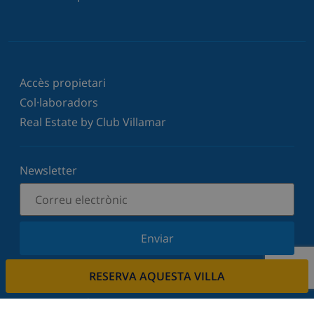
Accès propietari
Col·laboradors
Real Estate by Club Villamar
Newsletter
Enviar
Subscriu-vos al nostre butlletí i estigues informat
RESERVA AQUESTA VILLA
de les últimes novetats i ofertes. Respectem la
vostra privadesa.