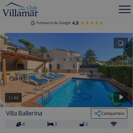
4.8
★★★★★
★★★★★
Puntuació de Google
1
/
64
Villa Ballerina
Comparteix
6
3
2