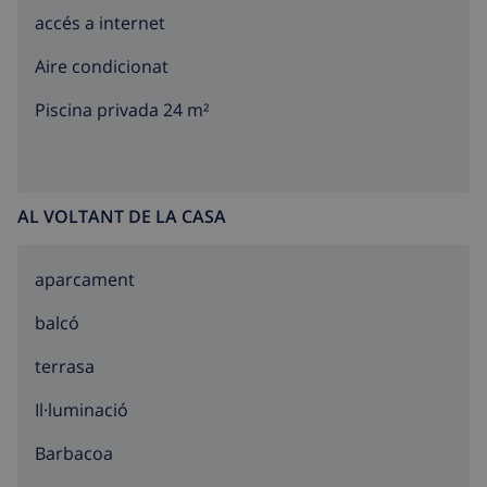
quilòmetres de distància.
accés a internet
The air conditioning is in the master bedroom and the
Aire condicionat
living room
Piscina privada 24 m²
AL VOLTANT DE LA CASA
aparcament
balcó
terrasa
Il·luminació
barbacoa