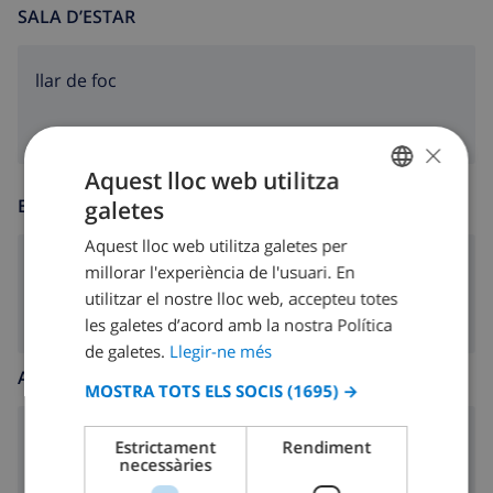
SALA D’ESTAR
llar de foc
×
Aquest lloc web utilitza
ENTRETENIMENT
galetes
CATALAN
Aquest lloc web utilitza galetes per
DUTCH
Tv per satèllit
millorar l'experiència de l'usuari. En
FRENCH
utilitzar el nostre lloc web, accepteu totes
les galetes d’acord amb la nostra Política
SPANISH
de galetes.
Llegir-ne més
GERMAN
ALTRES
MOSTRA TOTS ELS SOCIS
(1695) →
CATALAN
ITALIAN
seients pel saló 6
Estrictament
Rendiment
necessàries
DANISH
seients pel menjador 6