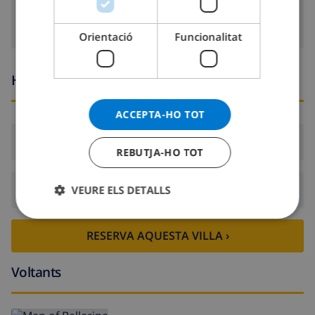
NORWEGIAN
Orientació
Funcionalitat
Hores d’arribada i sortida
ACCEPTA-HO TOT
Arribada:
Des de 16:00 abans 21:00
REBUTJA-HO TOT
Sortida:
Abans: 10:00
VEURE ELS DETALLS
RESERVA AQUESTA VILLA ›
Voltants