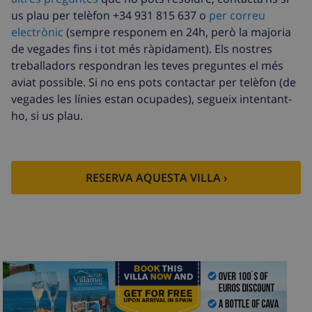
Calefacció
16,76 USD per dia
us plau per telèfon +34 931 815 637 o
per correu
electrònic
(sempre responem en 24h, però la majoria
Animals de
10,05 USD per dia
de vegades fins i tot més ràpidament). Els nostres
companyia
treballadors respondran les teves preguntes el més
Llenca extra
17,59 USD per persona
aviat possible. Si no ens pots contactar per telèfon (de
vegades les línies estan ocupades), segueix intentant-
Tovalloles extra
8,80 USD per persona
ho, si us plau.
Sortida tardana
113,75 USD
Neteja extra
Basat en el consum d’energia
(52,77 USD/HOUR)
RESERVA AQUESTA VILLA ›
Fons de
4.80% De la quantitat total
cancel·lació :