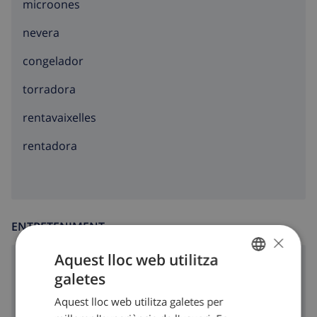
microones
nevera
congelador
torradora
rentavaixelles
rentadora
ENTRETENIMENT
×
Aquest lloc web utilitza
dvd
galetes
CATALAN
Tv per cable
Aquest lloc web utilitza galetes per
DUTCH