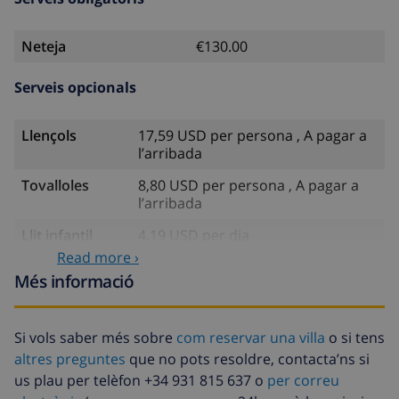
Neteja
€130.00
Serveis opcionals
Llençols
17,59 USD per persona , A pagar a
l’arribada
Tovalloles
8,80 USD per persona , A pagar a
l’arribada
Llit infantil
4,19 USD per dia
Read more ›
Llenca extra
17,59 USD per persona , A pagar a
Més informació
l’arribada
Tovalloles
8,80 USD per persona , A pagar a
extra
l’arribada
Si vols saber més sobre
com reservar una villa
o si tens
altres preguntes
que no pots resoldre, contacta’ns si
Sortida
113,75 USD
us plau per telèfon +34 931 815 637 o
per correu
tardana