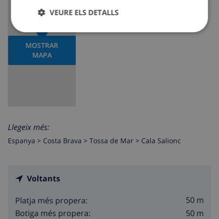
VEURE ELS DETALLS
MOSTRAR
MAPA
Llegeix més:
Espanya >
Costa Brava >
Tossa de Mar
>
Cala Salionc
Voltants
50 m
Platja més propera:
50 m
Botiga més propera: