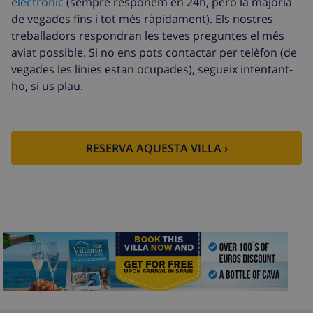
electrònic
(sempre responem en 24h, però la majoria
Neteja extra
Basat en el consum d’energia
de vegades fins i tot més ràpidament). Els nostres
(52,77 USD/HOUR)
treballadors respondran les teves preguntes el més
aviat possible. Si no ens pots contactar per telèfon (de
Fons de
4.80% De la quantitat total
cancel·lació :
vegades les línies estan ocupades), segueix intentant-
ho, si us plau.
RESERVA AQUESTA VILLA ›