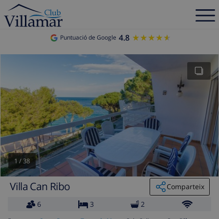
4.8
★★★★★
★★★★★
Puntuació de Google
1
/
38
Villa Can Ribo
Comparteix
6
3
2