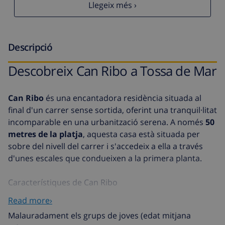
Llegeix més ›
Descripció
Descobreix Can Ribo a Tossa de Mar
Can Ribo
és una encantadora residència situada al
final d'un carrer sense sortida, oferint una tranquil·litat
incomparable en una urbanització serena. A només
50
metres de la platja
, aquesta casa està situada per
sobre del nivell del carrer i s'accedeix a ella a través
d'unes escales que condueixen a la primera planta.
Característiques de Can Ribo
Entrada: Aquí trobaràs 1 habitació i 1 bany.
Read more›
Primera planta: Inclou una sala d'estar, cuina,
Malauradament els grups de joves (edat mitjana
menjador, 2 habitacions i 1 bany.