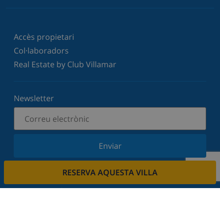
Accès propietari
Col·laboradors
Real Estate by Club Villamar
Newsletter
Enviar
Subscriu-vos al nostre butlletí i estigues informat
RESERVA AQUESTA VILLA
de les últimes novetats i ofertes. Respectem la
vostra privadesa.