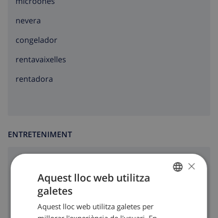
microones
nevera
congelador
rentavaixelles
rentadora
ENTRETENIMENT
×
cd
Aquest lloc web utilitza
ràdio
galetes
CATALAN
Tv per satèllit
Aquest lloc web utilitza galetes per
DUTCH
millorar l'experiència de l'usuari. En