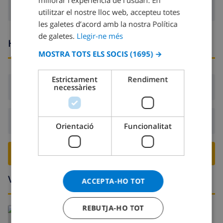
FRENCH
utilitzar el nostre lloc web, accepteu totes
les galetes d’acord amb la nostra Política
SPANISH
de galetes.
Llegir-ne més
Hores d’arribada i sortida
GERMAN
MOSTRA TOTS ELS SOCIS
(1695) →
CATALAN
ITALIAN
Estrictament
Rendiment
Arribada:
Des de 16:00 abans 21:00
necessàries
DANISH
NORWEGIAN
Sortida:
Abans: 10:00
Orientació
Funcionalitat
RESERVA AQUESTA VILLA ›
Voltants
ACCEPTA-HO TOT
REBUTJA-HO TOT