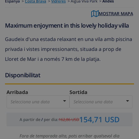
Espanya
>
Costa Brava
>
Vidreres
>
Aigua Viva Park >
Andes
MOSTRAR MAPA
Maximum enjoyment in this lovely holiday villa
Gaudeix d'una estada relaxant en una vila amb piscina
privada i vistes impressionants, situada a prop de
Lloret de Mar i a només 7 km de la platja.
Disponibilitat
Arribada
Sortida
Selecciona una data
Selecciona una data
154,71 USD
A partir de
/
per dia
:
162,86 USD
Fora de temporada alta, pots arribar qualsevol dia