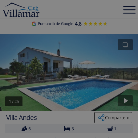
4.8
★★★★★
★★★★★
Puntuació de Google
1
/
25
Villa Andes
Comparteix
6
3
1