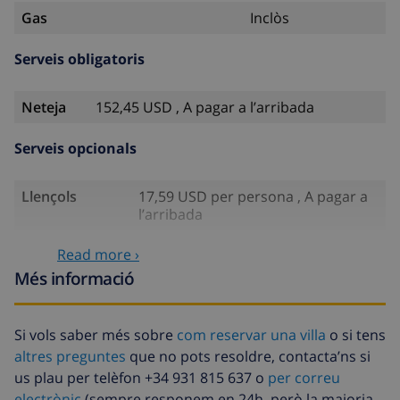
Gas
Inclòs
Serveis obligatoris
Neteja
152,45 USD , A pagar a l’arribada
Serveis opcionals
Llençols
17,59 USD per persona , A pagar a
l’arribada
Tovalloles
8,80 USD per persona , A pagar a
Read more ›
l’arribada
Més informació
Llit infantil
4,19 USD per dia
Llenca extra
17,59 USD per persona , A pagar a
Si vols saber més sobre
com reservar una villa
o si tens
l’arribada
altres preguntes
que no pots resoldre, contacta’ns si
us plau per telèfon +34 931 815 637 o
per correu
Tovalloles
8,80 USD per persona , A pagar a
extra
l’arribada
electrònic
(sempre responem en 24h, però la majoria