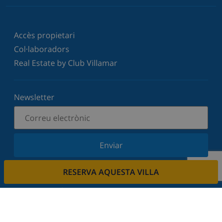
Accès propietari
Col·laboradors
Real Estate by Club Villamar
Newsletter
Enviar
Subscriu-vos al nostre butlletí i estigues informat
RESERVA AQUESTA VILLA
de les últimes novetats i ofertes. Respectem la
vostra privadesa.