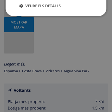
VEURE ELS DETALLS
MOSTRAR
MAPA
Llegeix més:
Espanya >
Costa Brava >
Vidreres
>
Aigua Viva Park
Voltants
7 km
Platja més propera:
1.5 km
Botiga més propera: