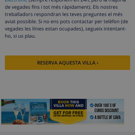
de vegades fins i tot més ràpidament). Els nostres
Sortida
113,75 USD
treballadors respondran les teves preguntes el més
tardana
aviat possible. Si no ens pots contactar per telèfon (de
Neteja extra
Basat en el consum d’energia
vegades les línies estan ocupades), segueix intentant-
(52,77 USD/HOUR)
ho, si us plau.
Fons de
4.80% De la quantitat total
cancel·lació :
RESERVA AQUESTA VILLA ›