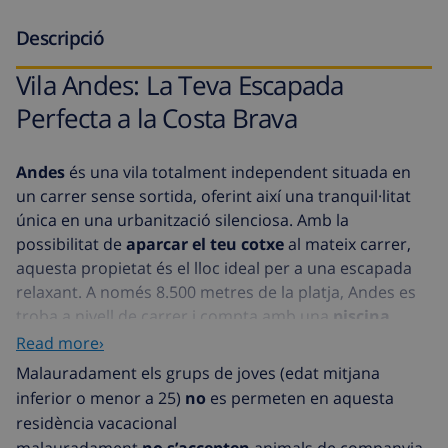
Descripció
Vila Andes: La Teva Escapada
Perfecta a la Costa Brava
Andes
és una vila totalment independent situada en
un carrer sense sortida, oferint així una tranquil·litat
única en una urbanització silenciosa. Amb la
possibilitat de
aparcar el teu cotxe
al mateix carrer,
aquesta propietat és el lloc ideal per a una escapada
relaxant. A només 8.500 metres de la platja, Andes es
troba a nivell de carrer i compta amb una
piscina
privada
per al teu gaudi exclusiu.
Read more›
Malauradament els grups de joves (edat mitjana
Característiques de la Vila Andes
inferior o menor a 25)
no
es permeten en aquesta
Entrada: Aquí trobaràs la sala d'estar, la cuina, 1
residència vacacional
dormitori i 1 bany.
malauradament
no s’accepten
animals de companyia