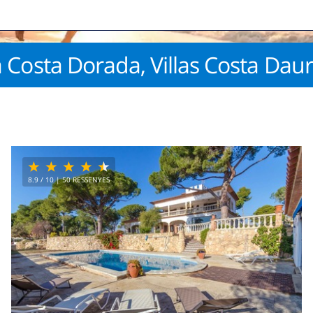
la Costa Dorada, Villas Costa Dau
8.9
/ 10 |
50
RESSENYES