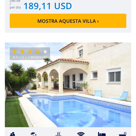
des de
189,11 USD
/
per dia
MOSTRA AQUESTA VILLA
›
8.5
/ 10 |
1
RESSENYES