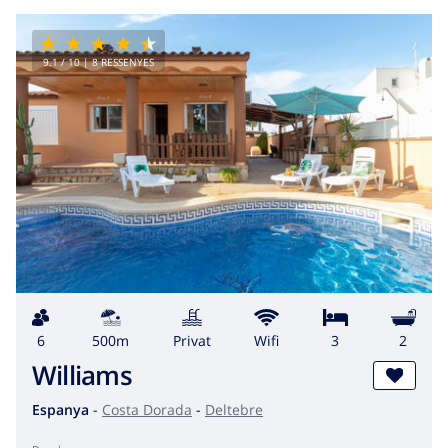
9.1
/ 10 |
8
RESSENYES
6
500m
Privat
wifi
3
2
Williams
Espanya
-
Costa Dorada
-
Deltebre