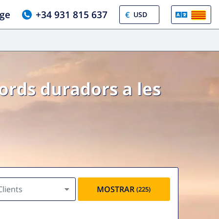
tge
+34 931 815 637
€
cords duradors a les
Clients
MOSTRAR
(225)