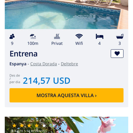
9
100m
Privat
wifi
4
3
Entrena
Espanya
-
Costa Dorada
-
Deltebre
des de
214,57 USD
/
per dia
MOSTRA AQUESTA VILLA
›
8.4
/ 10 |
14
RESSENYES