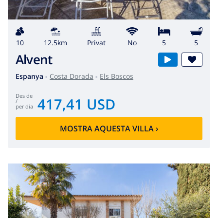
10
12.5km
Privat
No
5
5
Alvent
Espanya
-
Costa Dorada
-
Els Boscos
des de
417,41 USD
/
per dia
MOSTRA AQUESTA VILLA
›