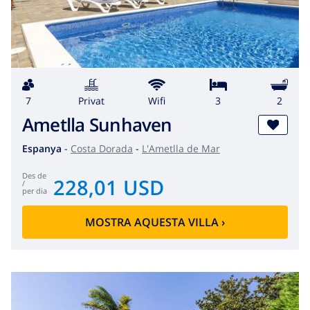
7
Privat
wifi
3
2
Ametlla Sunhaven
Espanya
-
Costa Dorada
-
L'Ametlla de Mar
des de
228,01 USD
/
per dia
MOSTRA AQUESTA VILLA
›