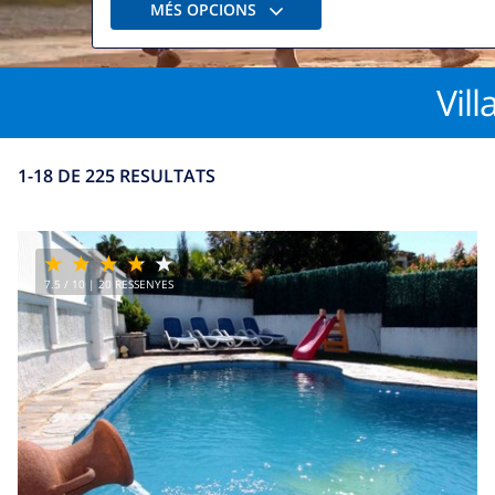
MÉS OPCIONS
Vil
1-18 DE 225 RESULTATS
7.5
/ 10 |
20
RESSENYES