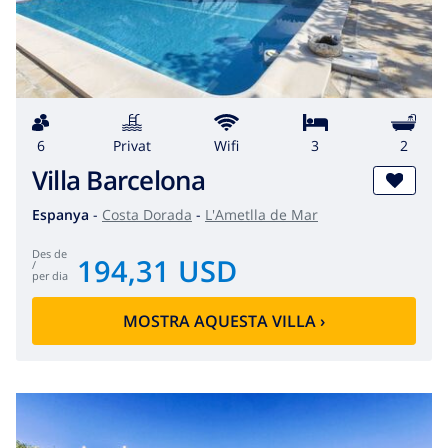
6
Privat
wifi
3
2
Villa Barcelona
Espanya
-
Costa Dorada
-
L'Ametlla de Mar
des de
194,31 USD
/
per dia
MOSTRA AQUESTA VILLA
›