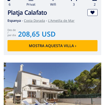
6
Privat
wifi
3
2
Platja Calafato
Espanya
-
Costa Dorada
-
L'Ametlla de Mar
des de
208,65 USD
/
per dia
MOSTRA AQUESTA VILLA
›