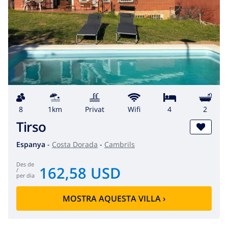
8
1km
Privat
wifi
4
2
Tirso
Espanya
-
Costa Dorada
-
Cambrils
des de
162,58 USD
/
per dia
MOSTRA AQUESTA VILLA
›