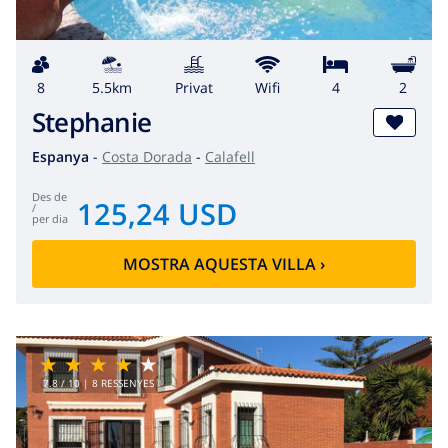
8
5.5km
Privat
wifi
4
2
Stephanie
Espanya
-
Costa Dorada
-
Calafell
des de
125,24 USD
/
per dia
MOSTRA AQUESTA VILLA
›
7.8
/ 10 |
8
RESSENYES