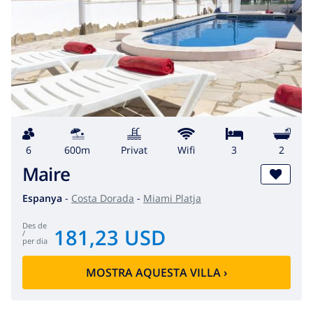
6
600m
Privat
wifi
3
2
Maire
Espanya
-
Costa Dorada
-
Miami Platja
des de
181,23 USD
/
per dia
MOSTRA AQUESTA VILLA
›