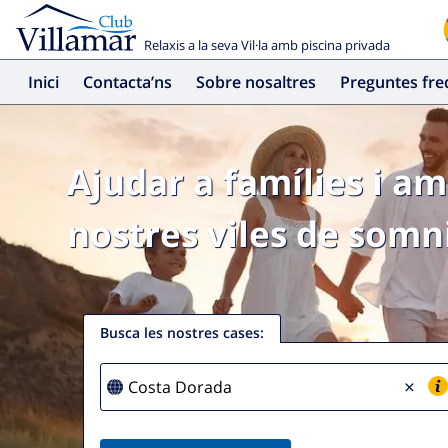
Relaxis a la seva Vil·la amb piscina privada
Inici
Contacta’ns
Sobre nosaltres
Preguntes fr
Ajudar a famílies i am
nostres viles de somni
Busca les nostres cases
:
×