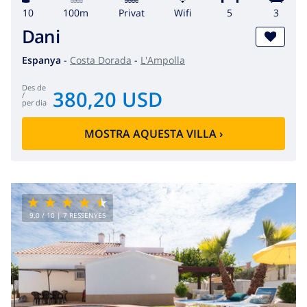
10
100m
Privat
wifi
5
3
Dani
Espanya
-
Costa Dorada
-
L'Ampolla
des de
380,20 USD
/
per dia
MOSTRA AQUESTA VILLA
›
9.0
/ 10 |
7
RESSENYES