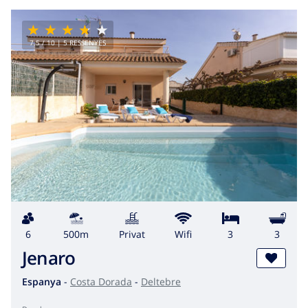
7.5
/ 10 |
5
RESSENYES
6
500m
Privat
wifi
3
3
Jenaro
Espanya
-
Costa Dorada
-
Deltebre