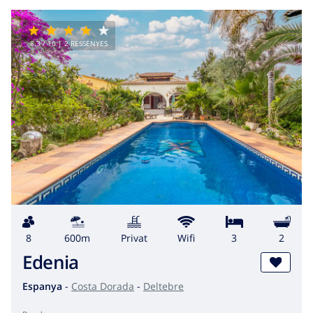
8.3
/ 10 |
2
RESSENYES
8
600m
Privat
wifi
3
2
Edenia
Espanya
-
Costa Dorada
-
Deltebre