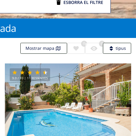
ESBORRA EL FILTRE
rada
0
0
Mostrar mapa
tipus
9.0
/ 10 |
11
RESSENYES