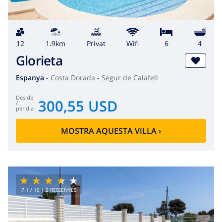
12
1.9km
Privat
wifi
6
4
Glorieta
Espanya
-
Costa Dorada
-
Segur de Calafell
des de
300,55 USD
/
per dia
MOSTRA AQUESTA VILLA
›
7.1
/ 10 |
2
RESSENYES