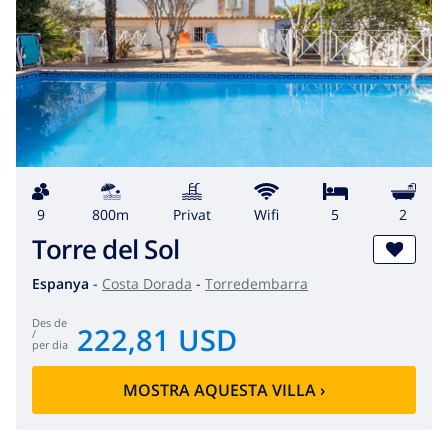
9
800m
Privat
wifi
5
2
Torre del Sol
Espanya
-
Costa Dorada
-
Torredembarra
des de
222,81 USD
/
per dia
MOSTRA AQUESTA VILLA
›