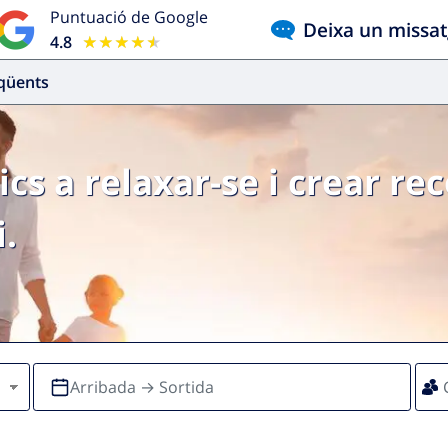
Puntuació de Google
Deixa un missa
4.8
★★★★★
★★★★★
eqüents
ics a relaxar-se i crear re
.
Arribada → Sortida