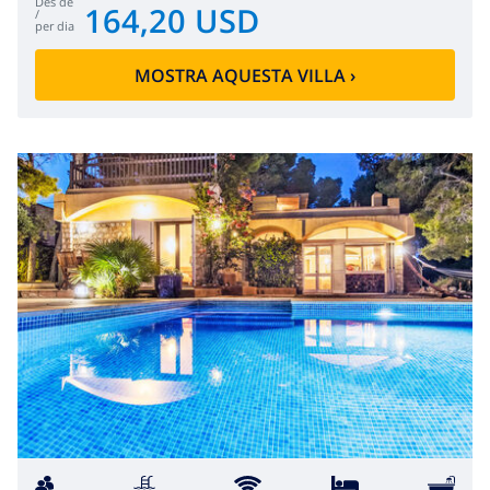
des de
164,20 USD
/
per dia
MOSTRA AQUESTA VILLA
›