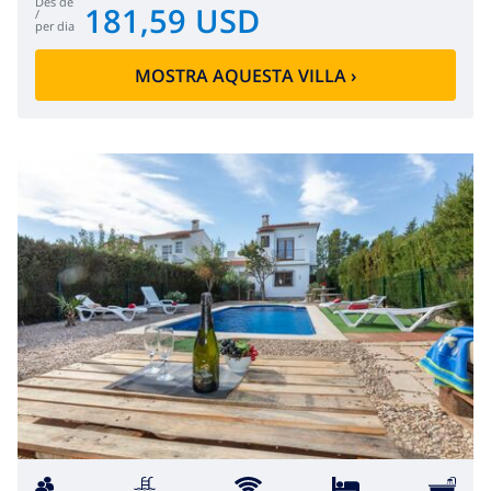
des de
181,59 USD
/
per dia
MOSTRA AQUESTA VILLA
›