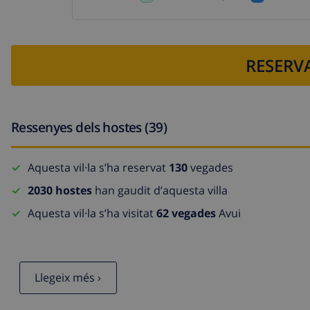
RESERVA
Ressenyes dels hostes (39)
Aquesta vil·la s’ha reservat
130
vegades
2030 hostes
han gaudit d’aquesta villa
Aquesta vil·la s’ha visitat
62 vegades
Avui
Llegeix més ›