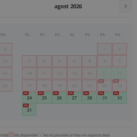
agost 2026
DG.
DL.
DT.
DC.
DJ.
DV.
DS.
DG.
5
1
2
12
3
4
5
6
7
8
9
19
10
11
12
13
14
15
16
5
%
5
%
26
17
18
19
20
21
22
23
5
%
5
%
5
%
5
%
5
%
5
%
5
%
24
25
26
27
28
29
30
5
%
31
rtida
No disponible
No és possible arribar en aquesta data