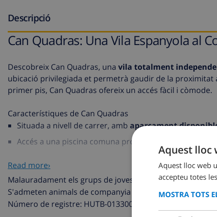
Descripció
Can Quadras: Una Vila Espanyola al Co
Descobreix Can Quadras, una
vila totalment independe
ubicació privilegiada et permetrà gaudir de la proximitat 
primer pis, Can Quadras ofereix un accés fàcil i còmode.
Característiques de Can Quadras
Situada a nivell de carrer, amb
aparcament disponibl
Accés a una piscina comuna propera, ideal per relaxar-s
Aquest lloc 
La vila disposa d'una superfície construïda de
440 m2
e
Read more›
Aquest lloc web ut
Vistes impressionants del centre de la ciutat des de le
accepteu totes les
Malauradament els grups de joves (edat mitjana inferior
Interior espanyol i funcional amb una barreja de colors
S'admeten animals de companyia en aquesta vil·la.
MOSTRA TOTS EL
Número de registre: HUTB-013300
Distribució de Can Quadras