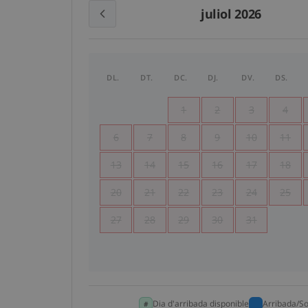
juliol 2026
DL.
DT.
DC.
DJ.
DV.
DS.
1
2
3
4
6
7
8
9
10
11
13
14
15
16
17
18
20
21
22
23
24
25
27
28
29
30
31
Dia d'arribada disponible
Arribada/So