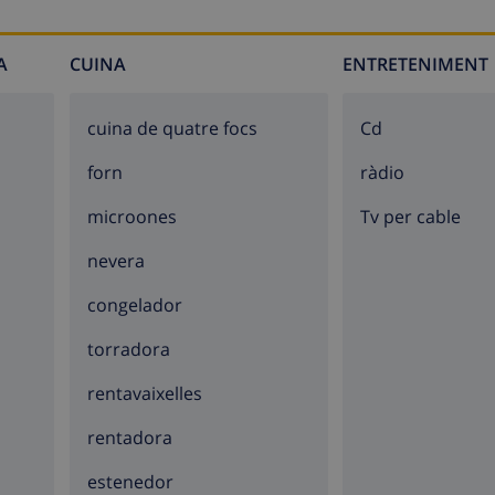
A
CUINA
ENTRETENIMENT
cuina de quatre focs
cd
forn
ràdio
microones
Tv per cable
nevera
congelador
torradora
rentavaixelles
rentadora
estenedor