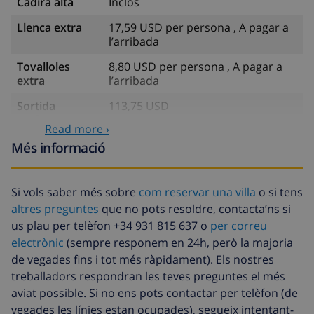
Cadira alta
Inclòs
Llenca extra
17,59 USD per persona , A pagar a
l’arribada
Tovalloles
8,80 USD per persona , A pagar a
extra
l’arribada
Sortida
113,75 USD
tardana
Read more ›
Neteja extra
Basat en el consum d’energia
Més informació
(52,77 USD/HOUR)
Fons de
4.80% De la quantitat total
Si vols saber més sobre
com reservar una villa
o si tens
cancel·lació :
altres preguntes
que no pots resoldre, contacta’ns si
us plau per telèfon +34 931 815 637 o
per correu
electrònic
(sempre responem en 24h, però la majoria
de vegades fins i tot més ràpidament). Els nostres
treballadors respondran les teves preguntes el més
aviat possible. Si no ens pots contactar per telèfon (de
vegades les línies estan ocupades), segueix intentant-