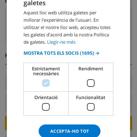
ENTRETENIMENT
galetes
CATALAN
Aquest lloc web utilitza galetes per
DUTCH
dvd
millorar l'experiència de l'usuari. En
FRENCH
utilitzar el nostre lloc web, accepteu totes
les galetes d’acord amb la nostra Política
SPANISH
de galetes.
Llegir-ne més
GERMAN
MOSTRA TOTS ELS SOCIS
(1695) →
Hores d’arribada i sortida
CATALAN
ITALIAN
Estrictament
Rendiment
necessàries
DANISH
Arribada:
Des de 16:00 abans 19:00
NORWEGIAN
Orientació
Funcionalitat
Sortida:
Abans: 10:00
RESERVA AQUESTA VILLA ›
ACCEPTA-HO TOT