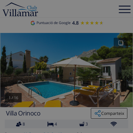
4.8
★★★★★
★★★★★
Puntuació de Google
1
/
16
Villa Orinoco
Comparteix
8
4
3