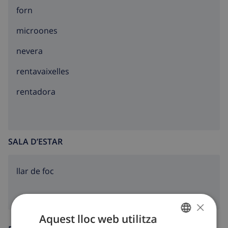
forn
microones
nevera
rentavaixelles
rentadora
SALA D’ESTAR
llar de foc
×
Aquest lloc web utilitza