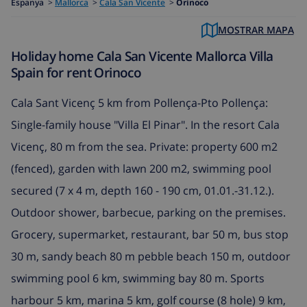
Espanya
>
Mallorca
>
Cala San Vicente
>
Orinoco
MOSTRAR MAPA
Holiday home Cala San Vicente Mallorca Villa
Spain for rent Orinoco
Cala Sant Vicenç 5 km from Pollença-Pto Pollença:
Single-family house "Villa El Pinar". In the resort Cala
Vicenç, 80 m from the sea. Private: property 600 m2
(fenced), garden with lawn 200 m2, swimming pool
secured (7 x 4 m, depth 160 - 190 cm, 01.01.-31.12.).
Outdoor shower, barbecue, parking on the premises.
Grocery, supermarket, restaurant, bar 50 m, bus stop
30 m, sandy beach 80 m pebble beach 150 m, outdoor
swimming pool 6 km, swimming bay 80 m. Sports
harbour 5 km, marina 5 km, golf course (8 hole) 9 km,