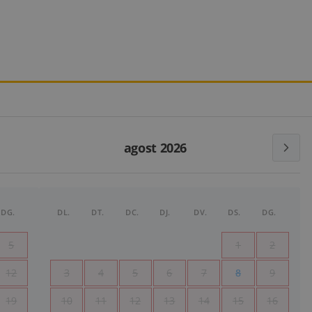
agost 2026
DG.
DL.
DT.
DC.
DJ.
DV.
DS.
DG.
5
1
2
12
3
4
5
6
7
8
9
19
10
11
12
13
14
15
16