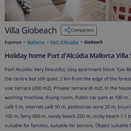
Villa Giobeach
Comparteix
Espanya
>
Mallorca
>
Port d'Alcúdia
>
Giobeach
Holiday home Port d'Alcúdia Mallorca Villa
Port Alcúdia: Very beautiful, cosy apartment block "Gio Bea
the centre but still quiet, 2 km from the edge of the fore
use: terrace (200 m2). Private: terrace (8 m2). In the hous
washing machine, drying room. Public car park at 100 m.
café 5 m, internet café 50 m, pedestrian zone 20 m, bicyc
100 m, ferry 900 m, sandy beach 250 m, rocky beach 1.1 k
suitable for families, suitable for seniors. Object suitabl