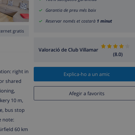
Garantia de preu més baix
Reservar només et costarà
1 minut
ternet gratis
Valoració de Club Villamar
(8.0)
tion: right in
Explica-ho a un amic
For shared
ioning,
Afegir a favorits
kery 10 m,
e, bus stop
e note:
irfield 60 km