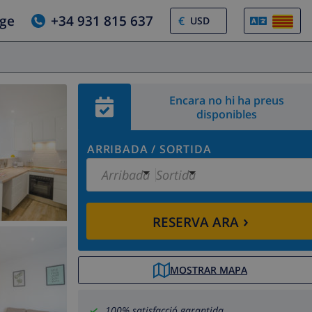
tge
+34 931 815 637
€
Encara no hi ha preus
disponibles
ARRIBADA
/
SORTIDA
Arribada
Sortida
›
RESERVA ARA
MOSTRAR MAPA
100% satisfacció garantida