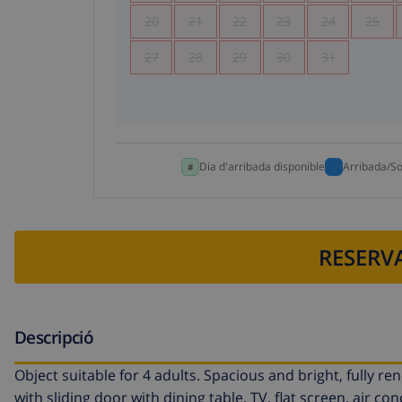
20
21
22
23
24
25
27
28
29
30
31
Dia d'arribada disponible
Arribada/So
RESERVA
Descripció
Object suitable for 4 adults. Spacious and bright, fully r
with sliding door with dining table, TV, flat screen, air c