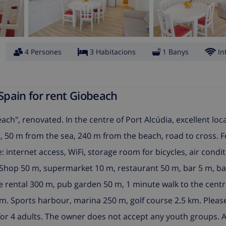
4 Persones
3 Habitacions
1 Banys
In
 Spain for rent Giobeach
ch", renovated. In the centre of Port Alcúdia, excellent loca
st, 50 m from the sea, 240 m from the beach, road to cross. 
e: internet access, WiFi, storage room for bicycles, air condit
 Shop 50 m, supermarket 10 m, restaurant 50 m, bar 5 m, ba
le rental 300 m, pub garden 50 m, 1 minute walk to the centr
m. Sports harbour, marina 250 m, golf course 2.5 km. Pleas
e for 4 adults. The owner does not accept any youth groups. A