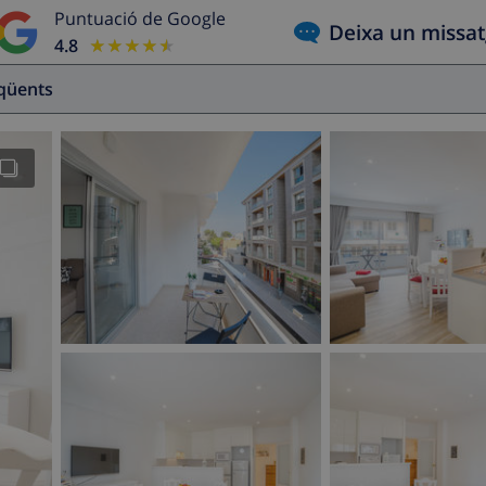
Puntuació de Google
Deixa un missa
4.8
★★★★★
★★★★★
eqüents