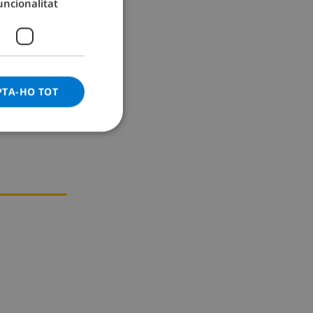
uncionalitat
GERMAN
CATALAN
ITALIAN
DANISH
PTA-HO TOT
NORWEGIAN