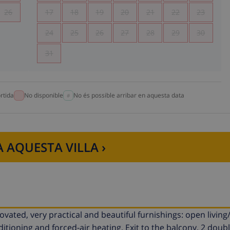
26
17
18
19
20
21
22
23
24
25
26
27
28
29
30
31
rtida
No disponible
No és possible arribar en aquesta data
 AQUESTA VILLA ›
enovated, very practical and beautiful furnishings: open livin
onditioning and forced-air heating. Exit to the balcony. 2 do