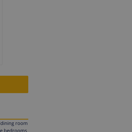
g/dining room
uble bedrooms