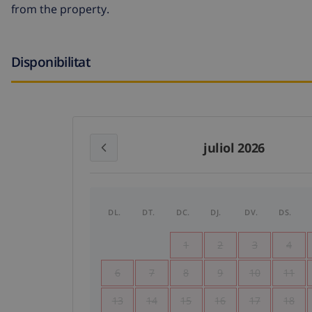
from the property.
Disponibilitat
juliol 2026
DL.
DT.
DC.
DJ.
DV.
DS.
1
2
3
4
6
7
8
9
10
11
13
14
15
16
17
18