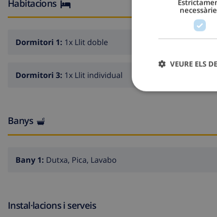
Habitacions
Estrictame
necessàrie
Dormitori 1:
1x Llit doble
VEURE ELS D
Dormitori 3:
1x Llit individual
Banys
Bany 1:
Dutxa, Pica, Lavabo
Instal·lacions i serveis