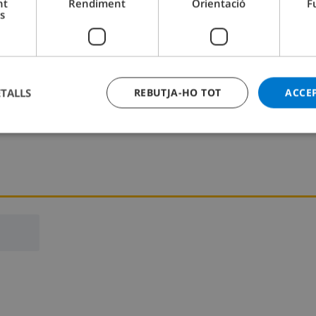
nt
Rendiment
Orientació
F
s
Dormitori 2:
1x Llit doble
ETALLS
REBUTJA-HO TOT
ACCE