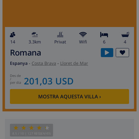
14
3.3km
Privat
wifi
6
4
Romana
Espanya
-
Costa Brava
-
Lloret de Mar
des de
201,03 USD
/
per dia
MOSTRA AQUESTA VILLA
›
8.5
/ 10 |
127
RESSENYES