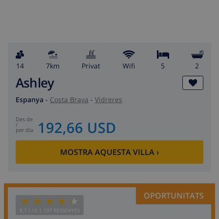
14
7km
Privat
wifi
5
2
Ashley
Espanya
-
Costa Brava
-
Vidreres
des de
192,66 USD
/
per dia
MOSTRA AQUESTA VILLA
›
OPORTUNITATS
8.7
/ 10 |
137
RESSENYES