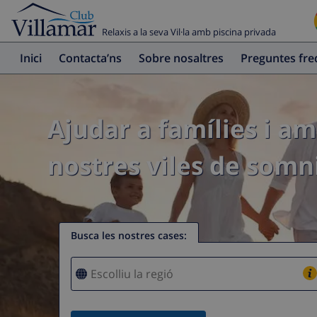
Relaxis a la seva Vil·la amb piscina privada
Inici
Contacta’ns
Sobre nosaltres
Preguntes fr
Ajudar a famílies i am
nostres viles de somni
Busca les nostres cases
: