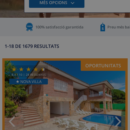
MÉS OPCIONS
100% satisfacció garantida
Preu més bai
1-18 DE 1679 RESULTATS
OPORTUNITATS
8.9
/ 10 |
28
RESSENYES
★ NOVA VILLA