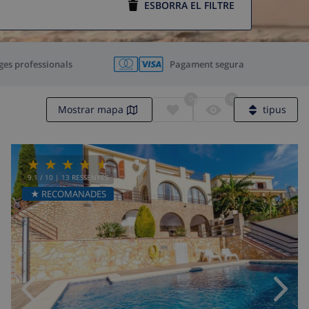
ESBORRA EL FILTRE
ges professionals
Pagament segura
0
0
Mostrar mapa
tipus
9.1
/ 10 |
13
RESSENYES
★ RECOMANADES