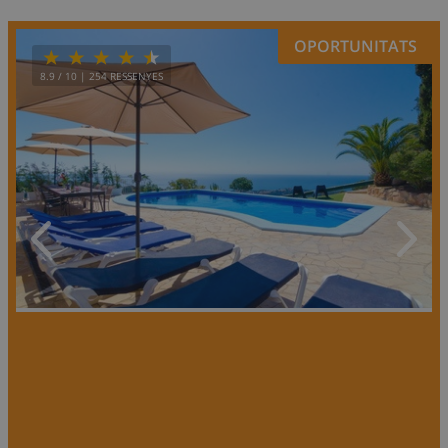
OPORTUNITATS
8.9
/ 10 |
254
RESSENYES