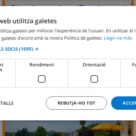
12
3.3km
Privat
wifi
6
3
web utilitza galetes
Rosanna
ilitza galetes per millorar l'experiència de l'usuari. En utilitzar el
Espanya
-
Costa Brava
-
Lloret de Mar
 galetes d’acord amb la nostra Política de galetes.
Llegir-ne més
des de
S SOCIS
(1695) →
167,53 USD
/
per dia
nt
Rendiment
Orientació
F
MOSTRA AQUESTA VILLA
›
s
OPORTUNITATS
ETALLS
REBUTJA-HO TOT
ACCE
8.6
/ 10 |
21
RESSENYES