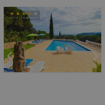
8.6
/ 10 |
216
RESSENYES