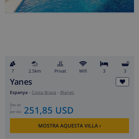
7
2.5km
Privat
wifi
3
3
Yanes
Espanya
-
Costa Brava
-
Blanes
des de
251,85 USD
/
per dia
MOSTRA AQUESTA VILLA
›