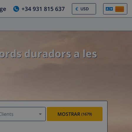
tge
+34 931 815 637
€
cords duradors a les
Clients
MOSTRAR
(1679)