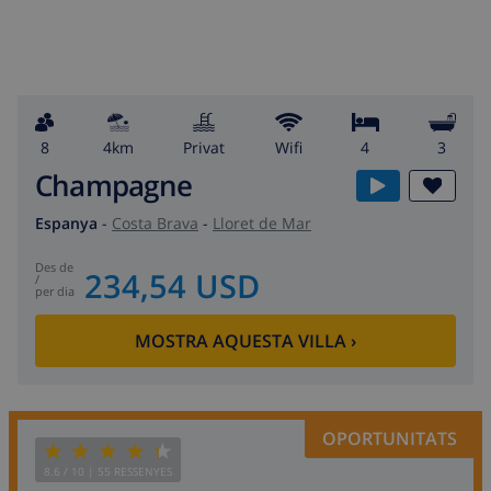
8
4km
Privat
wifi
4
3
Champagne
Espanya
-
Costa Brava
-
Lloret de Mar
des de
234,54 USD
/
per dia
MOSTRA AQUESTA VILLA
›
OPORTUNITATS
8.6
/ 10 |
55
RESSENYES