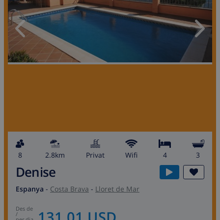
8
2.8km
Privat
wifi
4
3
Denise
Espanya
-
Costa Brava
-
Lloret de Mar
des de
131,01 USD
/
per dia