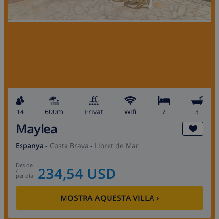
14
600m
Privat
wifi
7
3
Maylea
Espanya
-
Costa Brava
-
Lloret de Mar
des de
234,54 USD
/
per dia
MOSTRA AQUESTA VILLA
›