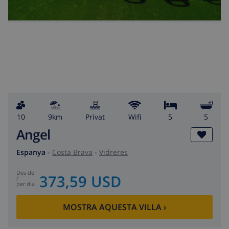
10
9km
Privat
wifi
5
5
Angel
Espanya
-
Costa Brava
-
Vidreres
des de
373,59 USD
/
per dia
MOSTRA AQUESTA VILLA
›