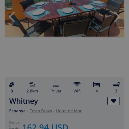
8
2.8km
Privat
wifi
4
3
Whitney
Espanya
-
Costa Brava
-
Lloret de Mar
des de
162,94 USD
/
per dia