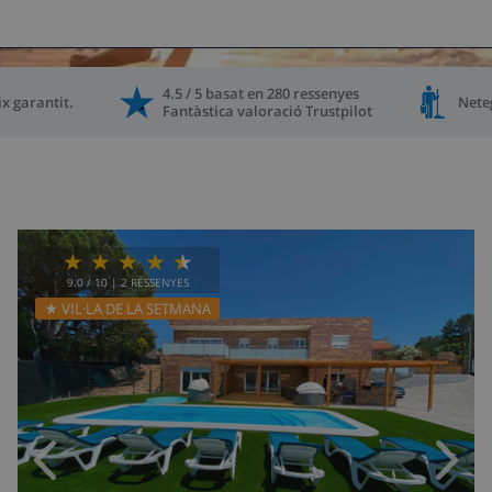
4.5 / 5
basat
en
280
ressenyes
x garantit
.
Nete
Fantàstica valoració
Trustpilot
9.0
/ 10 |
2
RESSENYES
★ VIL·LA DE LA SETMANA