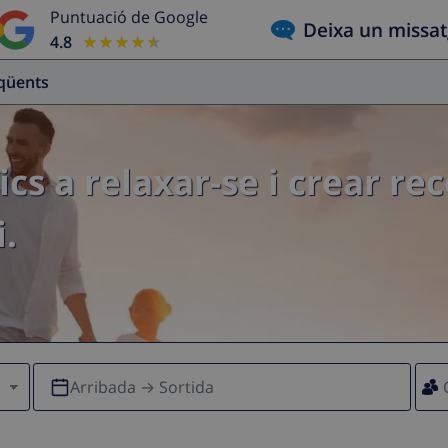
Puntuació de Google
Deixa un missa
4.8
★★★★★
★★★★★
eqüents
ics a relaxar-se i crear re
.
Arribada → Sortida