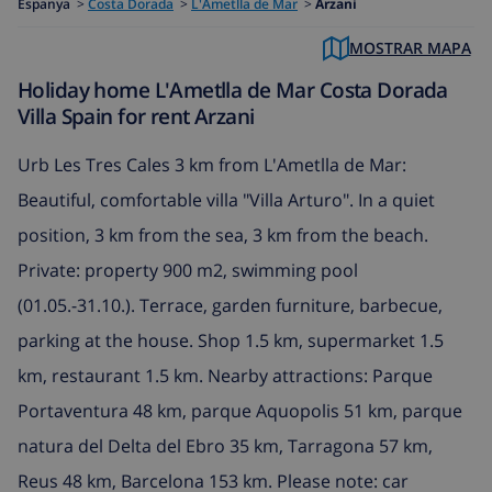
Espanya
>
Costa Dorada
>
L'Ametlla de Mar
>
Arzani
MOSTRAR MAPA
Holiday home L'Ametlla de Mar Costa Dorada
Villa Spain for rent Arzani
Urb Les Tres Cales 3 km from L'Ametlla de Mar:
Beautiful, comfortable villa "Villa Arturo". In a quiet
position, 3 km from the sea, 3 km from the beach.
Private: property 900 m2, swimming pool
(01.05.-31.10.). Terrace, garden furniture, barbecue,
parking at the house. Shop 1.5 km, supermarket 1.5
km, restaurant 1.5 km. Nearby attractions: Parque
Portaventura 48 km, parque Aquopolis 51 km, parque
natura del Delta del Ebro 35 km, Tarragona 57 km,
Reus 48 km, Barcelona 153 km. Please note: car