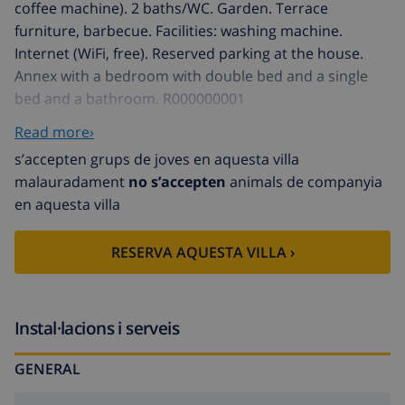
coffee machine). 2 baths/WC. Garden. Terrace
furniture, barbecue. Facilities: washing machine.
Internet (WiFi, free). Reserved parking at the house.
Annex with a bedroom with double bed and a single
bed and a bathroom. R000000001
Urb Les Tres Cales 3 km from L'Ametlla de Mar:
Read more›
Beautiful, comfortable villa "Villa Arturo". In a quiet
s’accepten grups de joves en aquesta villa
position, 3 km from the sea, 3 km from the beach.
malauradament
no s’accepten
animals de companyia
Private: property 900 m2, swimming pool
en aquesta villa
(01.05.-31.10.). Terrace, garden furniture, barbecue,
parking at the house. Shop 1.5 km, supermarket 1.5
RESERVA AQUESTA VILLA ›
km, restaurant 1.5 km. Nearby attractions: Parque
Portaventura 48 km, parque Aquopolis 51 km, parque
natura del Delta del Ebro 35 km, Tarragona 57 km,
Reus 48 km, Barcelona 153 km. Please note: car
Instal·lacions i serveis
recommended. Groups of teenagers on request only.
GENERAL