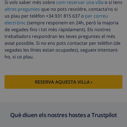
Si vols saber més sobre
com reservar una villa
o si tens
Fons de
4.80% De la quantitat total
altres preguntes
que no pots resoldre, contacta’ns si
cancel·lació :
us plau per telèfon +34 931 815 637 o
per correu
electrònic
(sempre responem en 24h, però la majoria
de vegades fins i tot més ràpidament). Els nostres
treballadors respondran les teves preguntes el més
aviat possible. Si no ens pots contactar per telèfon (de
vegades les línies estan ocupades), segueix intentant-
ho, si us plau.
RESERVA AQUESTA VILLA ›
Què diuen els nostres hostes a Trustpilot