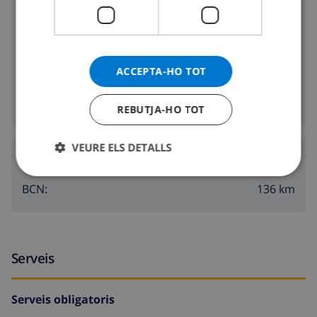
Voltants
3 km
Platja més propera:
1.5 km
Botiga més propera:
ACCEPTA-HO TOT
1.5 km
Vida nocturna més propera:
1.5 km
Restaurants més propers:
REBUTJA-HO TOT
VEURE ELS DETALLS
Aeroports:
136 km
BCN:
Serveis
Serveis obligatoris