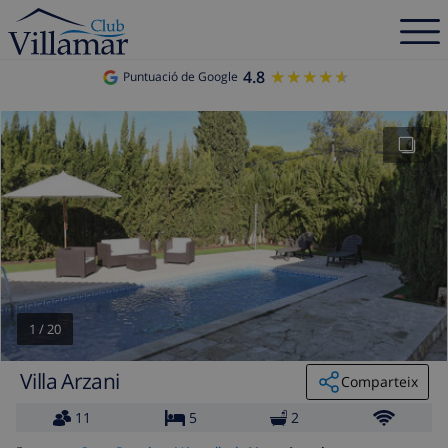
4.8
★★★★★
★★★★★
Puntuació de Google
1
/
20
Villa Arzani
Comparteix
11
5
2