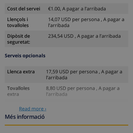
Cost del servei
€1.00, A pagar a l’arribada
Llençols i
14,07 USD per persona , A pagar a
tovalloles
l’arribada
Dipòsit de
234,54 USD , A pagar a l’arribada
seguretat:
Serveis opcionals
Llenca extra
17,59 USD per persona , A pagar a
l’arribada
Tovalloles
8,80 USD per persona , A pagar a
extra
l’arribada
Sortida
113,75 USD
Read more ›
tardana
Més informació
Neteja extra
Basat en el consum d’energia
(52,77 USD/HOUR)