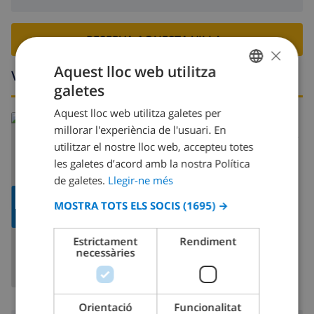
RESERVA AQUESTA VILLA ›
×
Aquest lloc web utilitza
Voltants
galetes
CATALAN
Aquest lloc web utilitza galetes per
DUTCH
Llegeix més:
millorar l'experiència de l'usuari. En
Espanya >
Costa Dorada >
L'Ametlla de Mar
FRENCH
utilitzar el nostre lloc web, accepteu totes
les galetes d’acord amb la nostra Política
SPANISH
de galetes.
Llegir-ne més
GERMAN
MOSTRAR
MOSTRA TOTS ELS SOCIS
(1695) →
CATALAN
MAPA
ITALIAN
Estrictament
Rendiment
necessàries
DANISH
NORWEGIAN
Orientació
Funcionalitat