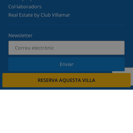
Col·laboradors
Real Estate by Club Villamar
Newsletter
Enviar
Subscriu-vos al nostre butlletí i estigues informat
RESERVA AQUESTA VILLA
de les últimes novetats i ofertes. Respectem la
vostra privadesa.
Lloga la seva propietat.