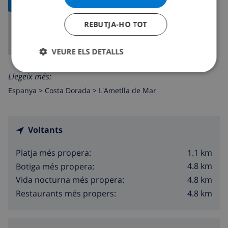
MAPA
REBUTJA-HO TOT
VEURE ELS DETALLS
Llegeix més:
Espanya >
Costa Dorada >
L'Ametlla de Mar
Voltants
1.1 km
Platja més propera:
4.8 km
Botiga més propera:
4.8 km
Vida nocturna més propera:
4.8 km
Restaurants més propers: