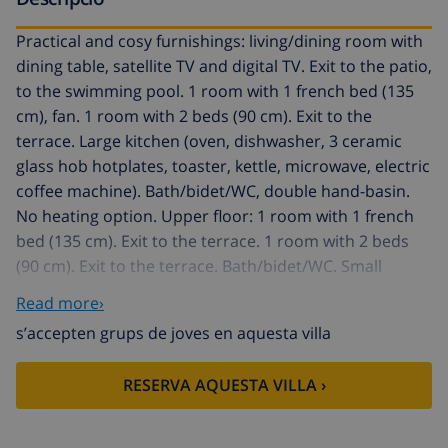
Practical and cosy furnishings: living/dining room with
dining table, satellite TV and digital TV. Exit to the patio,
to the swimming pool. 1 room with 1 french bed (135
cm), fan. 1 room with 2 beds (90 cm). Exit to the
terrace. Large kitchen (oven, dishwasher, 3 ceramic
glass hob hotplates, toaster, kettle, microwave, electric
coffee machine). Bath/bidet/WC, double hand-basin.
No heating option. Upper floor: 1 room with 1 french
bed (135 cm). Exit to the terrace. 1 room with 2 beds
(90 cm). Exit to the terrace. Bath/bidet/WC. Small
terrace. Terrace furniture, barbecue. View of the
Read more›
countryside. Facilities: washing machine, iron,
s’accepten grups de joves en aquesta villa
children's high chair, baby cot, hair dryer. Internet
(WiFi, free). Parking (fenced) at the house. Maximum 1
RESERVA AQUESTA VILLA ›
pet/ dog allowed. HUTTE001224 // Reg. Nr.:
ESFCTU00004302000083207900000000000000000HUTTE0
Urb. Tres Cales 4 km from L'Ametlla de Mar: Cosy,