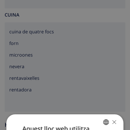
CUINA
cuina de quatre focs
forn
microones
nevera
rentavaixelles
rentadora
×
Hores d’arribada i sortida
Aquest lloc web utilitza