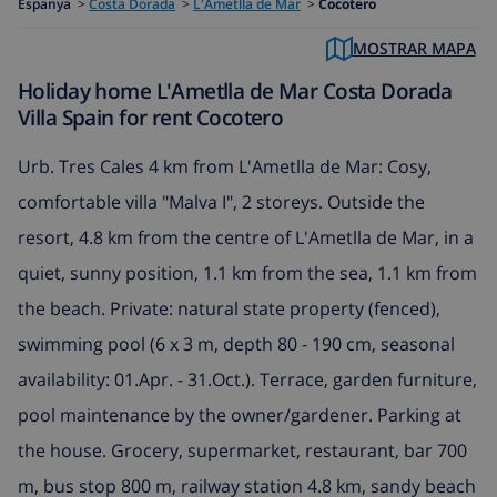
Espanya
>
Costa Dorada
>
L'Ametlla de Mar
>
Cocotero
MOSTRAR MAPA
Holiday home L'Ametlla de Mar Costa Dorada
Villa Spain for rent Cocotero
Urb. Tres Cales 4 km from L'Ametlla de Mar: Cosy,
comfortable villa "Malva I", 2 storeys. Outside the
resort, 4.8 km from the centre of L'Ametlla de Mar, in a
quiet, sunny position, 1.1 km from the sea, 1.1 km from
the beach. Private: natural state property (fenced),
swimming pool (6 x 3 m, depth 80 - 190 cm, seasonal
availability: 01.Apr. - 31.Oct.). Terrace, garden furniture,
pool maintenance by the owner/gardener. Parking at
the house. Grocery, supermarket, restaurant, bar 700
m, bus stop 800 m, railway station 4.8 km, sandy beach