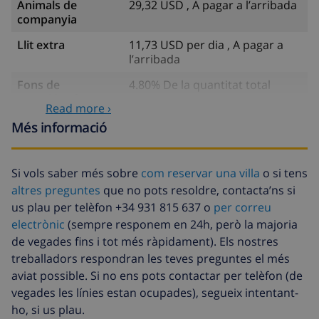
Animals de
29,32 USD , A pagar a l’arribada
companyia
Llit extra
11,73 USD per dia , A pagar a
l’arribada
Fons de
4.80% De la quantitat total
cancel·lació :
Read more ›
Més informació
Si vols saber més sobre
com reservar una villa
o si tens
altres preguntes
que no pots resoldre, contacta’ns si
us plau per telèfon +34 931 815 637 o
per correu
electrònic
(sempre responem en 24h, però la majoria
de vegades fins i tot més ràpidament). Els nostres
treballadors respondran les teves preguntes el més
aviat possible. Si no ens pots contactar per telèfon (de
vegades les línies estan ocupades), segueix intentant-
ho, si us plau.