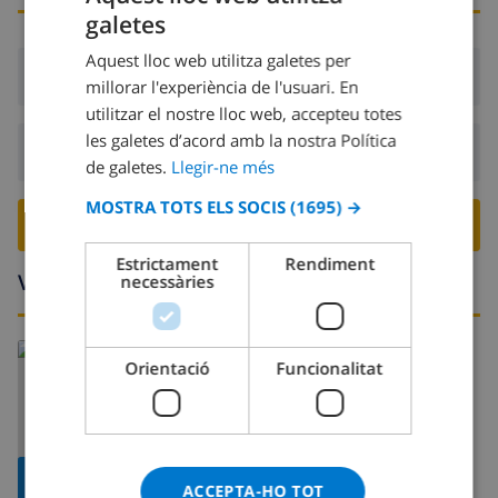
galetes
CATALAN
Aquest lloc web utilitza galetes per
DUTCH
Arribada:
Des de 16:00 abans 19:00
millorar l'experiència de l'usuari. En
FRENCH
utilitzar el nostre lloc web, accepteu totes
les galetes d’acord amb la nostra Política
SPANISH
Sortida:
Abans: 10:00
de galetes.
Llegir-ne més
GERMAN
MOSTRA TOTS ELS SOCIS
(1695) →
CATALAN
RESERVA AQUESTA VILLA ›
ITALIAN
Estrictament
Rendiment
Voltants
necessàries
DANISH
NORWEGIAN
Orientació
Funcionalitat
MOSTRAR
ACCEPTA-HO TOT