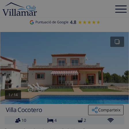
4.8
★★★★★
★★★★★
Puntuació de Google
1
/
14
Villa Cocotero
Comparteix
10
4
2