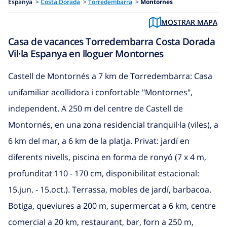
Espanya
>
Costa Dorada
>
Torredembarra
>
Montornes
MOSTRAR MAPA
Casa de vacances Torredembarra Costa Dorada
Vil·la Espanya en lloguer Montornes
Castell de Montornés a 7 km de Torredembarra: Casa
unifamiliar acollidora i confortable "Montornes",
independent. A 250 m del centre de Castell de
Montornés, en una zona residencial tranquil·la (viles), a
6 km del mar, a 6 km de la platja. Privat: jardí en
diferents nivells, piscina en forma de ronyó (7 x 4 m,
profunditat 110 - 170 cm, disponibilitat estacional:
15.jun. - 15.oct.). Terrassa, mobles de jardí, barbacoa.
Botiga, queviures a 200 m, supermercat a 6 km, centre
comercial a 20 km, restaurant, bar, forn a 250 m,