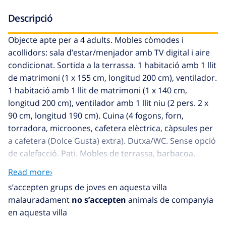
Descripció
Objecte apte per a 4 adults. Mobles còmodes i
acollidors: sala d’estar/menjador amb TV digital i aire
condicionat. Sortida a la terrassa. 1 habitació amb 1 llit
de matrimoni (1 x 155 cm, longitud 200 cm), ventilador.
1 habitació amb 1 llit de matrimoni (1 x 140 cm,
longitud 200 cm), ventilador amb 1 llit niu (2 pers. 2 x
90 cm, longitud 190 cm). Cuina (4 fogons, forn,
torradora, microones, cafetera elèctrica, càpsules per
a cafetera (Dolce Gusta) extra). Dutxa/WC. Sense opció
de calefacció. Pati. Mobles de terrassa, barbacoa.
Equipaments: rentadora, planxa, assecador de cabell.
Read more›
Internet (WiFi, gratuït). Nota: només no fumadors. TV
s’accepten grups de joves en aquesta villa
només ES. HUTT-076430
malauradament
no s’accepten
animals de companyia
en aquesta villa