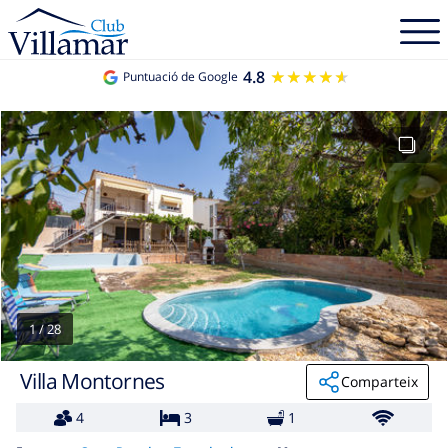
4.8
★★★★★
★★★★★
Puntuació de Google
1
/
28
Villa Montornes
Comparteix
4
3
1