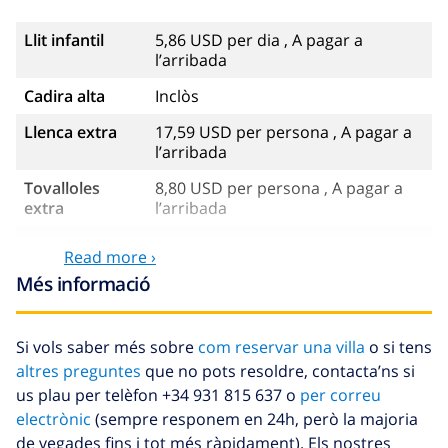
Llit infantil
5,86 USD per dia , A pagar a
l’arribada
Cadira alta
Inclòs
Llenca extra
17,59 USD per persona , A pagar a
l’arribada
Tovalloles
8,80 USD per persona , A pagar a
extra
l’arribada
Sortida
113,75 USD
Read more ›
tardana
Més informació
Neteja extra
Basat en el consum d’energia
(52,77 USD/HOUR)
Si vols saber més sobre
com reservar una villa
o si tens
Fons de
4.80% De la quantitat total
altres preguntes
que no pots resoldre, contacta’ns si
cancel·lació :
us plau per telèfon +34 931 815 637 o
per correu
electrònic
(sempre responem en 24h, però la majoria
de vegades fins i tot més ràpidament). Els nostres