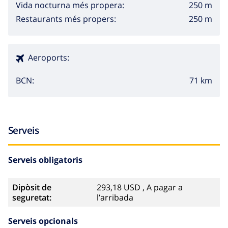
250 m
Vida nocturna més propera:
250 m
Restaurants més propers:
Aeroports:
71 km
BCN:
Serveis
Serveis obligatoris
Dipòsit de
293,18 USD , A pagar a
seguretat:
l’arribada
Serveis opcionals